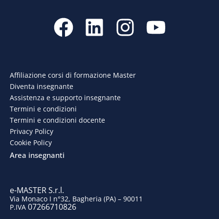
F
L
I
Y
a
i
n
o
c
n
s
u
e
k
t
t
Affiliazione corsi di formazione Master
Diventa insegnante
b
e
a
u
Assistenza e supporto insegnante
o
d
g
b
Termini e condizioni
Termini e condizioni docente
o
i
r
e
Privacy Policy
Cookie Policy
k
n
a
Area insegnanti
m
e-MASTER S.r.l.
Via Monaco I n°32, Bagheria (PA) – 90011
07266710826
P.IVA