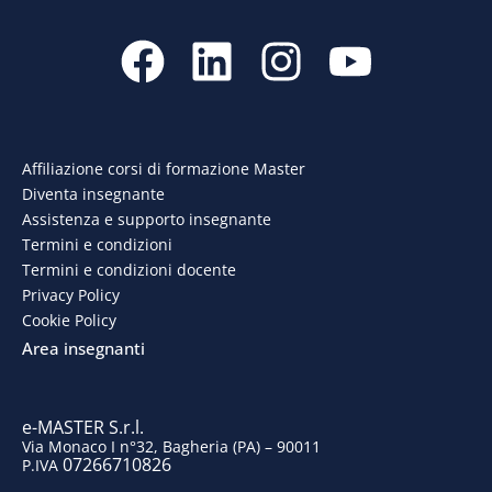
F
L
I
Y
a
i
n
o
c
n
s
u
e
k
t
t
Affiliazione corsi di formazione Master
Diventa insegnante
b
e
a
u
Assistenza e supporto insegnante
o
d
g
b
Termini e condizioni
Termini e condizioni docente
o
i
r
e
Privacy Policy
Cookie Policy
k
n
a
Area insegnanti
m
e-MASTER S.r.l.
Via Monaco I n°32, Bagheria (PA) – 90011
07266710826
P.IVA