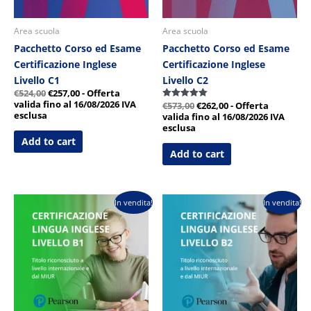
Area scuola
Area scuola
Pacchetto Corso ed Esame
Pacchetto Corso ed Esame
Certificazione Inglese
Certificazione Inglese
Livello C1
Livello C2
€
524,00
€
257,00
- Offerta
valida fino al 16/08/2026
IVA
€
573,00
€
262,00
- Offerta
Valutato
5.00
esclusa
valida fino al 16/08/2026
IVA
su 5
esclusa
Add to cart
Add to cart
Il
Il
Il
Il
In vendita!
In vendita!
prezzo
prezzo
prezzo
prezzo
originale
attuale
originale
attuale
era:
è:
era:
è:
€269,00.
€169,00.
€405,00.
€222,00.