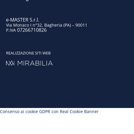
m
e-MASTER S.r.l.
Via Monaco I n°32, Bagheria (PA) – 90011
07266710826
P.IVA
REALIZZAZIONE SITI WEB
Consenso ai cookie GDPR con Real Cookie Banner