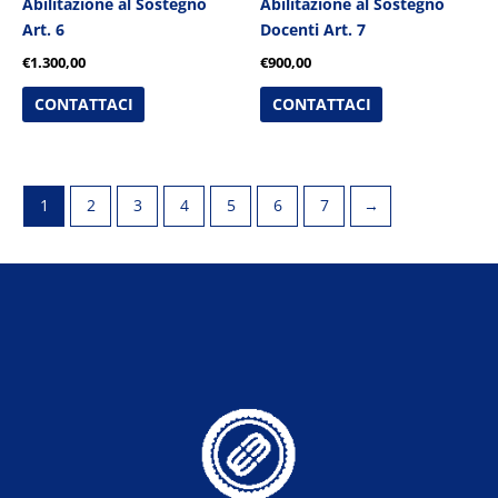
Abilitazione al Sostegno
Abilitazione al Sostegno
Art. 6
Docenti Art. 7
€
1.300,00
€
900,00
CONTATTACI
CONTATTACI
1
2
3
4
5
6
7
→