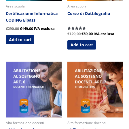
Area scuola
Area scuola
Certificazione Informatica
Corso di Dattilografia
CODING Eipass
€
290,00
€
149,00
IVA esclusa
€
129,00
€
59,00
IVA esclusa
Valutato
4.60
Add to cart
su 5
Add to cart
Alta formazione docenti
Alta formazione docenti