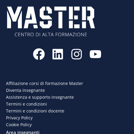
F
L
I
Y
a
i
n
o
c
n
s
u
e
k
t
t
Affiliazione corsi di formazione Master
Diventa insegnante
b
e
a
u
Assistenza e supporto insegnante
o
d
g
b
Termini e condizioni
Termini e condizioni docente
o
i
r
e
Privacy Policy
Cookie Policy
k
n
a
Area insegnanti