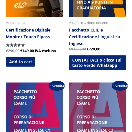
Area scuola
Alta formazione docenti
Certificazione Digitale
Pacchetto CLIL e
Monitor Touch Eipass
Certificazione Linguistica
Inglese
€
1.068,00
€
720,00
€
290,00
€
149,00
IVA esclusa
Valutato
5.00
su 5
CONTATTACI o clicca sul
Add to cart
tasto verde Whatsapp
Il
Il
Il
Il
In vendita!
In vendita!
prezzo
prezzo
prezzo
prezzo
originale
attuale
originale
attuale
era:
è:
era:
è:
€524,00.
€257,00.
€573,00.
€262,00.