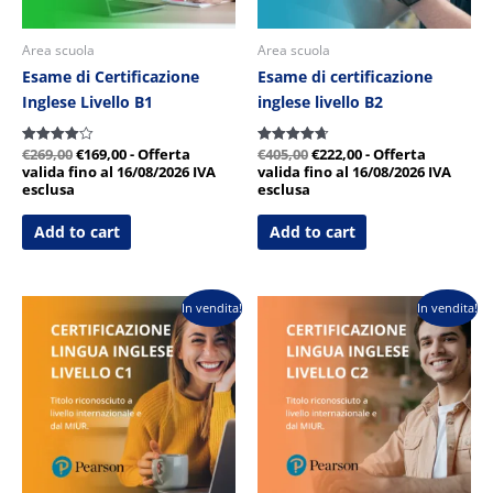
Area scuola
Area scuola
Esame di Certificazione
Esame di certificazione
Inglese Livello B1
inglese livello B2
€
269,00
€
169,00
- Offerta
€
405,00
€
222,00
- Offerta
Valutato
Valutato
4.00
4.67
valida fino al 16/08/2026
IVA
valida fino al 16/08/2026
IVA
su 5
su 5
esclusa
esclusa
Add to cart
Add to cart
Il
Il
Il
Il
In vendita!
In vendita!
prezzo
prezzo
prezzo
prezzo
originale
attuale
originale
attuale
era:
è:
era:
è:
€475,00.
€237,00.
€525,00.
€242,00.