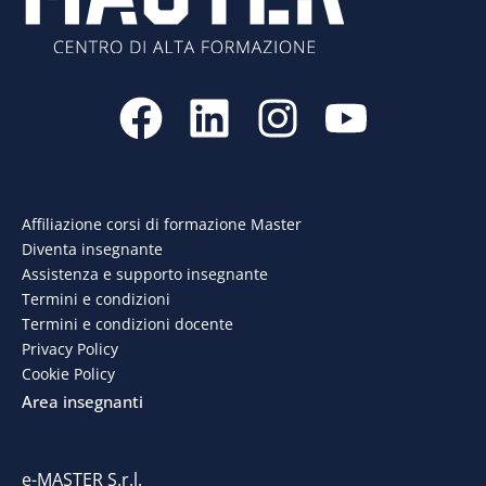
F
L
I
Y
a
i
n
o
c
n
s
u
e
k
t
t
Affiliazione corsi di formazione Master
Diventa insegnante
b
e
a
u
Assistenza e supporto insegnante
o
d
g
b
Termini e condizioni
Termini e condizioni docente
o
i
r
e
Privacy Policy
Cookie Policy
k
n
a
Area insegnanti
m
e-MASTER S.r.l.