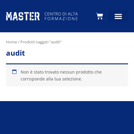
Carrello
Home
/ Prodotti taggati “audit”
audit
Non è stato trovato nessun prodotto che
corrisponde alla tua selezione.