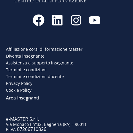
F
L
I
Y
a
i
n
o
c
n
s
u
e
k
t
t
Affiliazione corsi di formazione Master
Diventa insegnante
b
e
a
u
Assistenza e supporto insegnante
o
d
g
b
Termini e condizioni
Termini e condizioni docente
o
i
r
e
Privacy Policy
Cookie Policy
k
n
a
Area insegnanti
m
e-MASTER S.r.l.
Via Monaco I n°32, Bagheria (PA) – 90011
07266710826
P.IVA