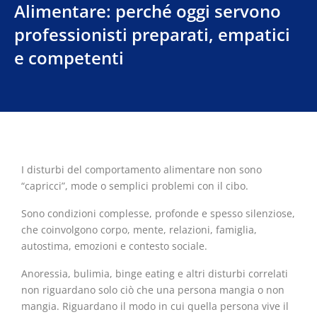
Alimentare: perché oggi servono
professionisti preparati, empatici
e competenti
I disturbi del comportamento alimentare non sono
“capricci”, mode o semplici problemi con il cibo.
Sono condizioni complesse, profonde e spesso silenziose,
che coinvolgono corpo, mente, relazioni, famiglia,
autostima, emozioni e contesto sociale.
Anoressia, bulimia, binge eating e altri disturbi correlati
non riguardano solo ciò che una persona mangia o non
mangia. Riguardano il modo in cui quella persona vive il