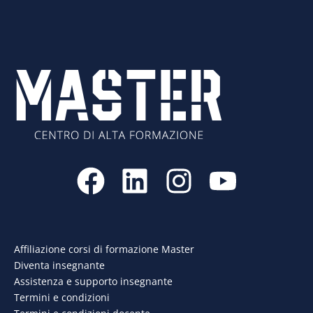
F
L
I
Y
a
i
n
o
c
n
s
u
e
k
t
t
Affiliazione corsi di formazione Master
Diventa insegnante
b
e
a
u
Assistenza e supporto insegnante
o
d
g
b
Termini e condizioni