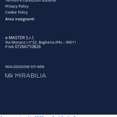
Termini e condizioni docente
o
i
r
e
Privacy Policy
Cookie Policy
k
n
a
Area insegnanti
m
e-MASTER S.r.l.
Via Monaco I n°32, Bagheria (PA) – 90011
07266710826
P.IVA
REALIZZAZIONE SITI WEB