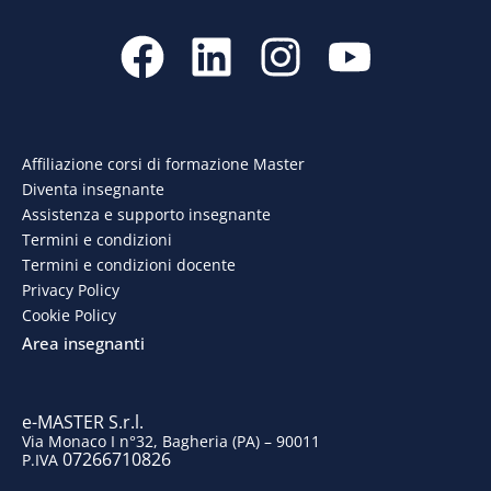
F
L
I
Y
a
i
n
o
c
n
s
u
e
k
t
t
Affiliazione corsi di formazione Master
Diventa insegnante
b
e
a
u
Assistenza e supporto insegnante
o
d
g
b
Termini e condizioni
Termini e condizioni docente
o
i
r
e
Privacy Policy
Cookie Policy
k
n
a
Area insegnanti
m
e-MASTER S.r.l.
Via Monaco I n°32, Bagheria (PA) – 90011
07266710826
P.IVA