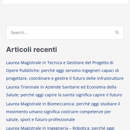
Opere Pubbliche: perché oggi servono ingegneri capaci di
:
progettare, coordinare e gestire il futuro delle infrastrutture
Laurea Triennale in Aziende Sanitarie ed Economia della
Salute: perché oggi capire la sanità significa capire il futuro
Laurea Magistrale in Biomeccanica: perché oggi studiare il
movimento umano significa costruire competenze per
salute, sport e futuro professionale
Laurea Magistrale in Ingegneria – Robotica: perché oggi
studiare robotica significa prepararsi al lavoro del futuro
Laurea Triennale in Ingegneria – Sicurezza Informatica:
perché oggi proteggere il digitale significa costruire il futuro
Commenti recenti
Ester Mussari
su
percorso culla prematuri.pdf
Ester Mussari
su
Culla Prematuri.pdf
Alice
su
Imparare e Lavorare da Remoto