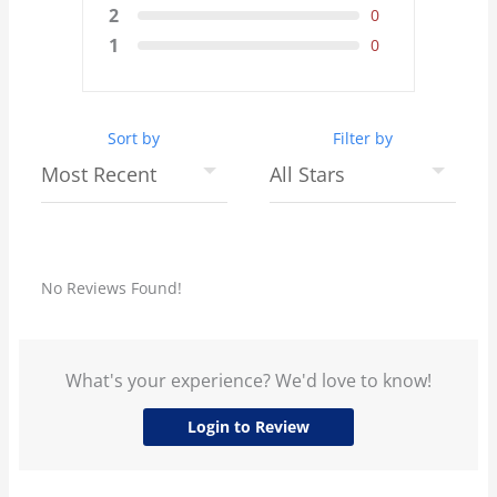
No Reviews Found!
What's your experience? We'd love to know!
Login to Review
C
e
Articoli recenti
r
c
Laurea Magistrale in Tecnica e Gestione del Progetto di
a