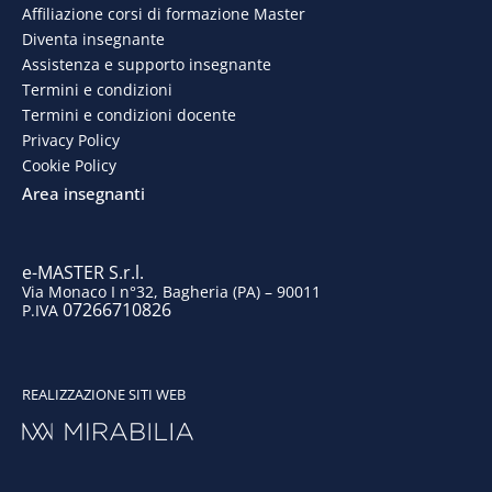
e-MASTER S.r.l.
Via Monaco I n°32, Bagheria (PA) – 90011
07266710826
P.IVA
REALIZZAZIONE SITI WEB
Consenso ai cookie GDPR con Real Cookie Banner