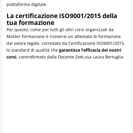
piattaforma digitale.
La certificazione ISO9001/2015 della
tua formazione
Per questo, come per tutti gli altri corsi organizzati da
Master-formazione.it riceverai un attestato di formazione
dal valore legale, corredato da Certificazione ISO9001/2015,
lo standard di qualità che
garantisce l’efficacia dei nostri
corsi
, controfirmato dalla Docente Dott.ssa Laura Bertuglia
La certificazione di Master-Formazione.it attesta la tua
esperienza formativa e dimostra la tua capacità
professionale, sono una garanzia in più per il tuo datore di
lavoro e ti permettono di aggiungere valore al tuo profilo
professionale.
Il costo e la procedura di acquisto
Il corso del corso è di
190 Euro.