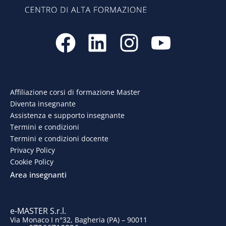
F
L
I
Y
a
i
n
o
c
n
s
u
e
k
t
t
Affiliazione corsi di formazione Master
Diventa insegnante
b
e
a
u
Assistenza e supporto insegnante
o
d
g
b
Termini e condizioni
Termini e condizioni docente
o
i
r
e
Privacy Policy
Cookie Policy
k
n
a
Area insegnanti
m
e-MASTER S.r.l.
Via Monaco I n°32, Bagheria (PA) – 90011