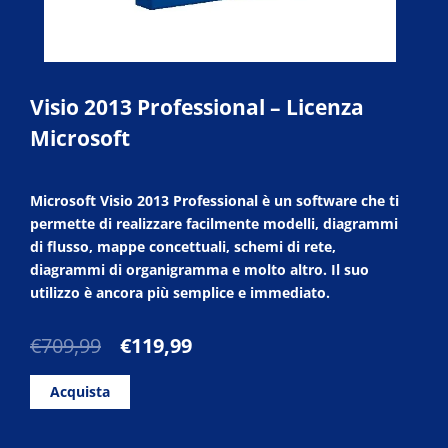
Visio 2013 Professional – Licenza
Microsoft
Microsoft Visio 2013 Professional è un software che ti
permette di realizzare facilmente modelli, diagrammi
di flusso, mappe concettuali, schemi di rete,
diagrammi di organigramma e molto altro. Il suo
utilizzo è ancora più semplice e immediato.
Il
Il
€
709,99
€
119,99
prezzo
prezzo
originale
attuale
Acquista
era:
è:
€709,99.
€119,99.