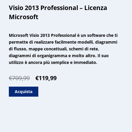
Visio 2013 Professional – Licenza
Microsoft
Microsoft Visio 2013 Professional è un software che ti
permette di realizzare facilmente modelli, diagrammi
di flusso, mappe concettuali, schemi di rete,
diagrammi di organigramma e molto altro. Il suo
utilizzo è ancora più semplice e immediato.
Il
Il
€
709,99
€
119,99
prezzo
prezzo
originale
attuale
Acquista
era:
è:
€709,99.
€119,99.