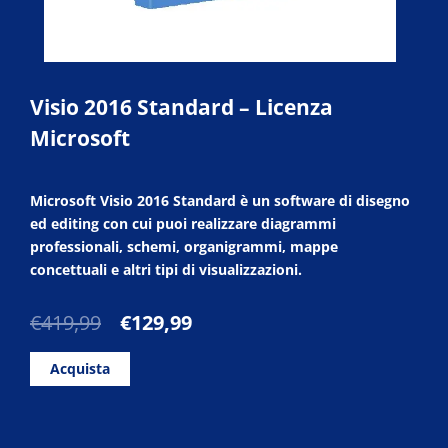
Visio 2016 Standard – Licenza
Microsoft
Microsoft Visio 2016 Standard è un software di disegno
ed editing con cui puoi realizzare diagrammi
professionali, schemi, organigrammi, mappe
concettuali e altri tipi di visualizzazioni.
Il
Il
€
419,99
€
129,99
prezzo
prezzo
originale
attuale
Acquista
era:
è:
€419,99.
€129,99.