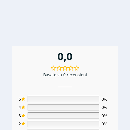
€419,99.
€129,99.
0,0
Basato su 0 recensioni
5
0%
4
0%
3
0%
2
0%