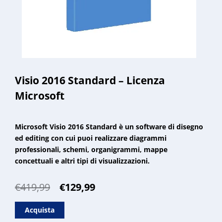
Visio 2016 Standard – Licenza
Microsoft
Microsoft Visio 2016 Standard è un software di disegno
ed editing con cui puoi realizzare diagrammi
professionali, schemi, organigrammi, mappe
concettuali e altri tipi di visualizzazioni.
Il
Il
€
419,99
€
129,99
prezzo
prezzo
originale
attuale
Acquista
era:
è: