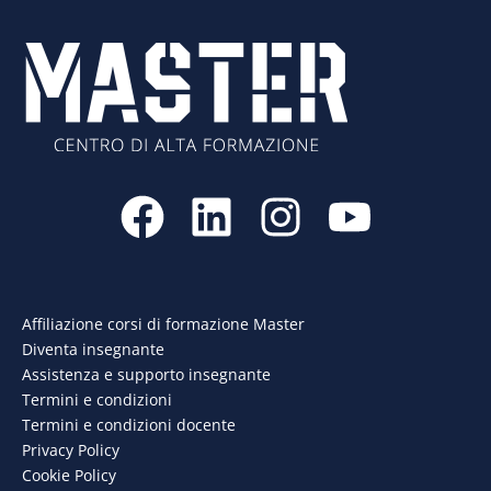
F
L
I
Y
a
i
n
o
c
n
s
u
e
k
t
t
Affiliazione corsi di formazione Master
Diventa insegnante
b
e
a
u
Assistenza e supporto insegnante
o
d
g
b
Termini e condizioni
Termini e condizioni docente
o
i
r
e
Privacy Policy
Cookie Policy