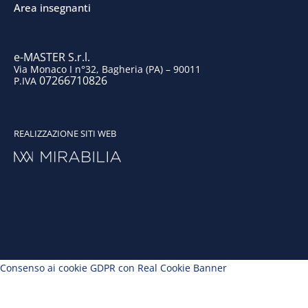
k
n
a
Area insegnanti
m
e-MASTER S.r.l.
Via Monaco I n°32, Bagheria (PA) – 90011
07266710826
P.IVA
REALIZZAZIONE SITI WEB
Consenso ai cookie GDPR con Real Cookie Banner