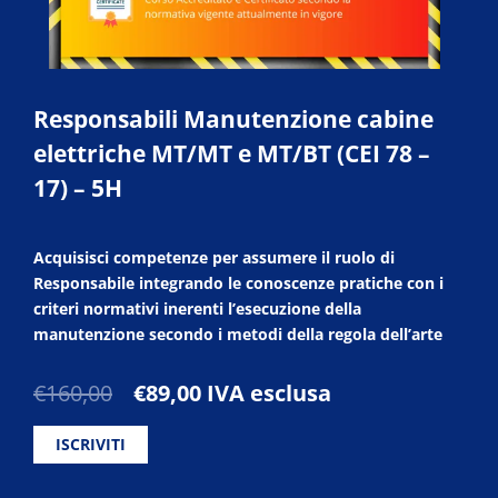
Responsabili Manutenzione cabine
elettriche MT/MT e MT/BT (CEI 78 –
17) – 5H
Acquisisci competenze per assumere il ruolo di
Responsabile integrando le conoscenze pratiche con i
criteri normativi inerenti l’esecuzione della
manutenzione secondo i metodi della regola dell’arte
Il
Il
€
160,00
€
89,00
IVA esclusa
prezzo
prezzo
originale
attuale
ISCRIVITI
era:
è:
€160,00.
€89,00.