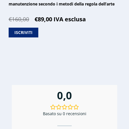
manutenzione secondo i metodi della regola dell’arte
Il
Il
€
160,00
€
89,00
IVA esclusa
prezzo
prezzo
originale
attuale
ISCRIVITI
era:
è:
€160,00.
€89,00.
0,0
Basato su 0 recensioni