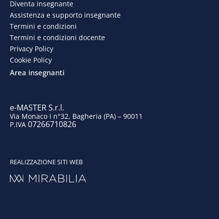
Diventa insegnante
b
e
a
u
Assistenza e supporto insegnante
o
d
g
b
Termini e condizioni
Termini e condizioni docente
o
i
r
e
Privacy Policy
Cookie Policy
k
n
a
Area insegnanti
m
e-MASTER S.r.l.
Via Monaco I n°32, Bagheria (PA) – 90011
07266710826
P.IVA
REALIZZAZIONE SITI WEB