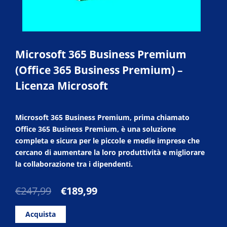
Microsoft 365 Business Premium
(Office 365 Business Premium) –
Licenza Microsoft
Microsoft 365 Business Premium, prima chiamato
Office 365 Business Premium, è una soluzione
completa e sicura per le piccole e medie imprese che
cercano di aumentare la loro produttività e migliorare
la collaborazione tra i dipendenti.
Il
Il
€
247,99
€
189,99
prezzo
prezzo
originale
attuale
Acquista
era:
è: