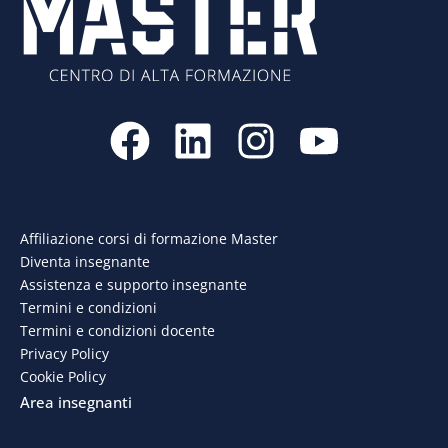
F
L
I
Y
a
i
n
o
c
n
s
u
e
k
t
t
Affiliazione corsi di formazione Master
Diventa insegnante
b
e
a
u
Assistenza e supporto insegnante
o
d
g
b
Termini e condizioni
Termini e condizioni docente
o
i
r
e
Privacy Policy
Cookie Policy
k
n
a
Area insegnanti
m