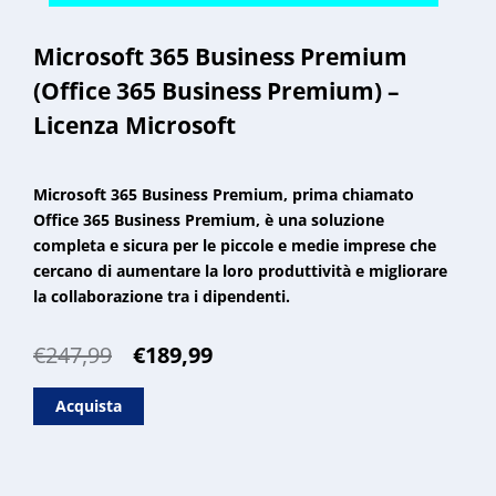
Microsoft 365 Business Premium
(Office 365 Business Premium) –
Licenza Microsoft
Microsoft 365 Business Premium, prima chiamato
Office 365 Business Premium, è una soluzione
completa e sicura per le piccole e medie imprese che
cercano di aumentare la loro produttività e migliorare
la collaborazione tra i dipendenti.
Il
Il
€
247,99
€
189,99
prezzo
prezzo
originale
attuale
Acquista
era:
è:
€247,99.
€189,99.