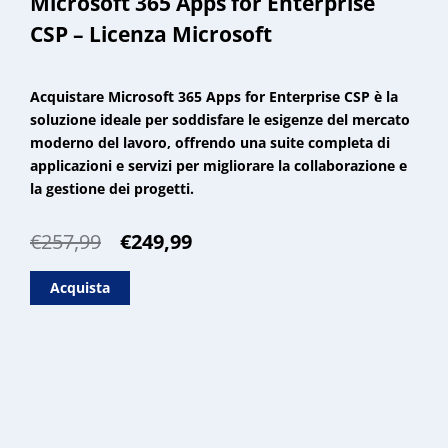
Microsoft 365 Apps for Enterprise
CSP – Licenza Microsoft
Acquistare Microsoft 365 Apps for Enterprise CSP è la
soluzione ideale per soddisfare le esigenze del mercato
moderno del lavoro, offrendo una suite completa di
applicazioni e servizi per migliorare la collaborazione e
la gestione dei progetti.
Il
Il
€
257,99
€
249,99
prezzo
prezzo
originale
attuale
Acquista
era:
è:
€257,99.
€249,99.