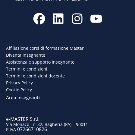
F
L
I
Y
a
i
n
o
c
n
s
u
e
k
t
t
Affiliazione corsi di formazione Master
Diventa insegnante
b
e
a
u
Assistenza e supporto insegnante
o
d
g
b
Termini e condizioni
Termini e condizioni docente
o
i
r
e
Privacy Policy
Cookie Policy
k
n
a
Area insegnanti
m
e-MASTER S.r.l.
Via Monaco I n°32, Bagheria (PA) – 90011
07266710826
P.IVA