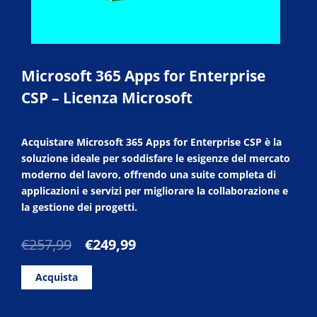
Microsoft 365 Apps for Enterprise
CSP – Licenza Microsoft
Acquistare Microsoft 365 Apps for Enterprise CSP è la
soluzione ideale per soddisfare le esigenze del mercato
moderno del lavoro, offrendo una suite completa di
applicazioni e servizi per migliorare la collaborazione e
la gestione dei progetti.
Il
Il
€
257,99
€
249,99
prezzo
prezzo
originale
attuale
Acquista
era:
è:
€257,99.
€249,99.