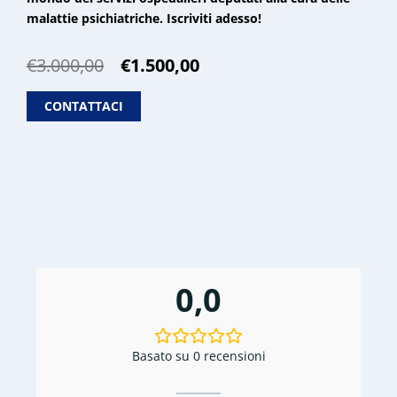
malattie psichiatriche. Iscriviti adesso!
Il
Il
€
3.000,00
€
1.500,00
prezzo
prezzo
originale
attuale
CONTATTACI
era:
è:
€3.000,00.
€1.500,00.
0,0
Basato su 0 recensioni