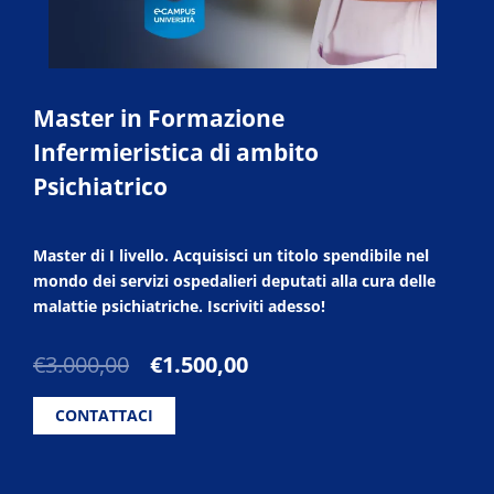
Master in Formazione
Infermieristica di ambito
Psichiatrico
Master di I livello. Acquisisci un titolo spendibile nel
mondo dei servizi ospedalieri deputati alla cura delle
malattie psichiatriche. Iscriviti adesso!
Il
Il
€
3.000,00
€
1.500,00
prezzo
prezzo
originale
attuale
CONTATTACI
era:
è:
€3.000,00.
€1.500,00.