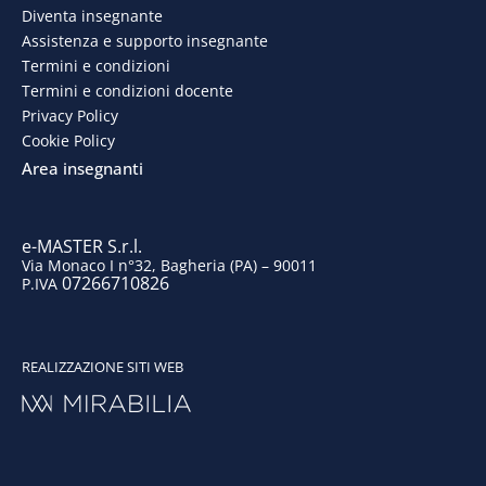
Diventa insegnante
b
e
a
u
Assistenza e supporto insegnante
o
d
g
b
Termini e condizioni
Termini e condizioni docente
o
i
r
e
Privacy Policy
Cookie Policy
k
n
a
Area insegnanti
m
e-MASTER S.r.l.
Via Monaco I n°32, Bagheria (PA) – 90011
07266710826
P.IVA
REALIZZAZIONE SITI WEB