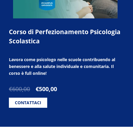
Corso di Perfezionamento Psicologia
Scolastica
Lavora come psicologo nelle scuole contribuendo al
benessere e alla salute individuale e comunitaria. Il
corso è full online!
Il
Il
€
600,00
€
500,00
prezzo
prezzo
originale
attuale
CONTATTACI
era:
è:
€600,00.
€500,00.