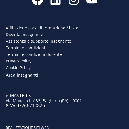
a
i
n
o
c
n
s
u
e
k
t
t
Affiliazione corsi di formazione Master
Diventa insegnante
b
e
a
u
Assistenza e supporto insegnante
o
d
g
b
Termini e condizioni
Termini e condizioni docente
o
i
r
e
Privacy Policy
Cookie Policy
k
n
a
Area insegnanti
m
e-MASTER S.r.l.
Via Monaco I n°32, Bagheria (PA) – 90011
07266710826
P.IVA
REALIZZAZIONE SITI WEB