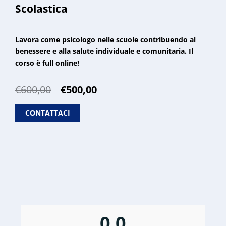
Scolastica
Lavora come psicologo nelle scuole contribuendo al
benessere e alla salute individuale e comunitaria. Il
corso è full online!
Il
Il
€
600,00
€
500,00
prezzo
prezzo
originale
attuale
CONTATTACI
era:
è:
€600,00.
€500,00.
0,0