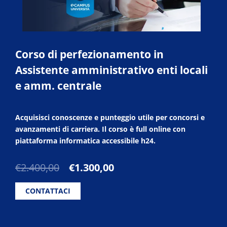
Corso di perfezionamento in
Assistente amministrativo enti locali
e amm. centrale
Acquisisci conoscenze e punteggio utile per concorsi e
avanzamenti di carriera. Il corso è full online con
piattaforma informatica accessibile h24.
Il
Il
€
2.400,00
€
1.300,00
prezzo
prezzo
originale
attuale
CONTATTACI
era:
è:
€2.400,00.
€1.300,00.