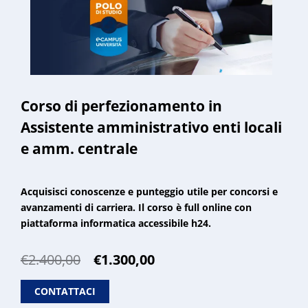
Corso di perfezionamento in
Assistente amministrativo enti locali
e amm. centrale
Acquisisci conoscenze e punteggio utile per concorsi e
avanzamenti di carriera. Il corso è full online con
piattaforma informatica accessibile h24.
Il
Il
€
2.400,00
€
1.300,00
prezzo
prezzo
originale
attuale
CONTATTACI
era:
è: