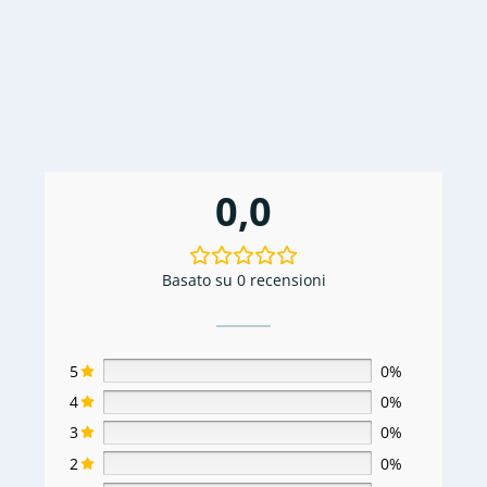
€2.400,00.
€1.300,00.
0,0
Basato su 0 recensioni
5
0%
4
0%
3
0%
2
0%