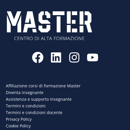
F
L
I
Y
a
i
n
o
c
n
s
u
e
k
t
t
Affiliazione corsi di formazione Master
Diventa insegnante
b
e
a
u
Assistenza e supporto insegnante
o
d
g
b
Termini e condizioni
Termini e condizioni docente
o
i
r
e
Privacy Policy
Cookie Policy