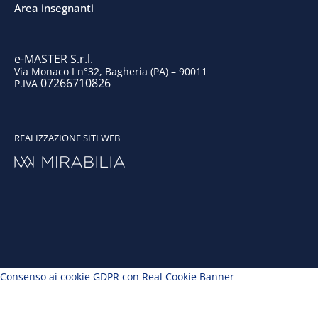
k
n
a
Area insegnanti
m
e-MASTER S.r.l.
Via Monaco I n°32, Bagheria (PA) – 90011
07266710826
P.IVA
REALIZZAZIONE SITI WEB
Consenso ai cookie GDPR con Real Cookie Banner