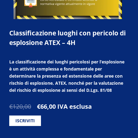
Classificazione luoghi con pericolo di
esplosione ATEX – 4H
La classificazione dei luoghi pericolosi per l’esplosione
è un attività complessa e fondamentale per
determinare la presenza ed estensione delle aree con
rischio di esplosione, ATEX, nonché per la valutazione
del rischio di esplosione ai sensi del D.Lgs. 81/08
Il
Il
€
120,00
€
66,00
IVA esclusa
prezzo
prezzo
originale
attuale
ISCRIVITI
era:
è:
€120,00.
€66,00.