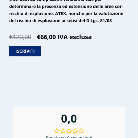
determinare la presenza ed estensione delle aree con
rischio di esplosione, ATEX, nonché per la valutazione
del rischio di esplosione ai sensi del D.Lgs. 81/08
Il
Il
€
120,00
€
66,00
IVA esclusa
prezzo
prezzo
originale
attuale
ISCRIVITI
era:
è:
€120,00.
€66,00.
0,0
Basato su 0 recensioni