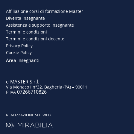
e
k
t
t
Affiliazione corsi di formazione Master
Diventa insegnante
b
e
a
u
Assistenza e supporto insegnante
o
d
g
b
Termini e condizioni
Termini e condizioni docente
o
i
r
e
Privacy Policy
Cookie Policy
k
n
a
Area insegnanti
m
e-MASTER S.r.l.
Via Monaco I n°32, Bagheria (PA) – 90011
07266710826
P.IVA
REALIZZAZIONE SITI WEB