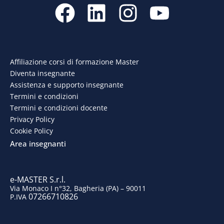
F
L
I
Y
a
i
n
o
c
n
s
u
e
k
t
t
Affiliazione corsi di formazione Master
Diventa insegnante
b
e
a
u
Assistenza e supporto insegnante
o
d
g
b
Termini e condizioni
Termini e condizioni docente
o
i
r
e
Privacy Policy
Cookie Policy
k
n
a
Area insegnanti
m
e-MASTER S.r.l.
Via Monaco I n°32, Bagheria (PA) – 90011
07266710826
P.IVA