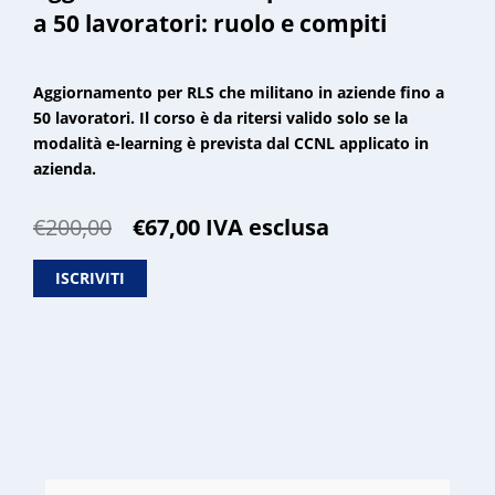
a 50 lavoratori: ruolo e compiti
Aggiornamento per RLS che militano in aziende fino a
50 lavoratori. Il corso è da ritersi valido solo se la
modalità e-learning è prevista dal CCNL applicato in
azienda.
Il
Il
€
200,00
€
67,00
IVA esclusa
prezzo
prezzo
originale
attuale
ISCRIVITI
era:
è:
€200,00.
€67,00.