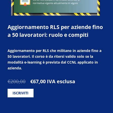
Aggiornamento RLS per aziende fino
a 50 lavoratori: ruolo e compiti
Aggiornamento per RLS che militano in aziende fino a
50 lavoratori. Il corso è da ritersi valido solo se la
modalità e-learning è prevista dal CCNL applicato in
azienda.
Il
Il
€
200,00
€
67,00
IVA esclusa
prezzo
prezzo
originale
attuale
ISCRIVITI
era:
è:
€200,00.
€67,00.