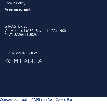
Cookie Policy
k
n
a
Area insegnanti
m
e-MASTER S.r.l.
Via Monaco I n°32, Bagheria (PA) – 90011
07266710826
P.IVA
REALIZZAZIONE SITI WEB
Consenso ai cookie GDPR con Real Cookie Banner