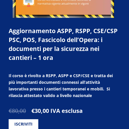
Aggiornamento ASPP, RSPP, CSE/CSP
PSC, POS, Fascicolo dell’Opera: i
documenti per la sicurezza nei
cantieri – 1 ora
Il corso è rivolto a RSPP, ASPP e CSP/CSE e tratta dei
più importanti documenti connessi all’attività
lavorativa presso i cantieri temporanei e mobili. Si
rilascia attestato valido a livello nazionale
Il
Il
€
80,00
€
30,00
IVA esclusa
prezzo
prezzo
originale
attuale
ISCRIVITI