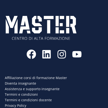
F
L
I
Y
a
i
n
o
c
n
s
u
e
k
t
t
Affiliazione corsi di formazione Master
Diventa insegnante
b
e
a
u
Assistenza e supporto insegnante
o
d
g
b
Termini e condizioni
Termini e condizioni docente
o
i
r
e
Privacy Policy