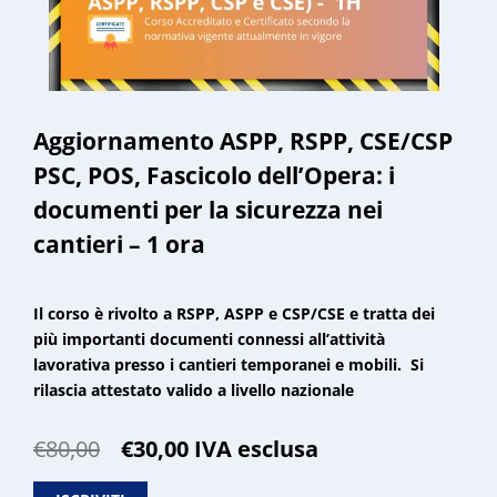
Aggiornamento ASPP, RSPP, CSE/CSP
PSC, POS, Fascicolo dell’Opera: i
documenti per la sicurezza nei
cantieri – 1 ora
Il corso è rivolto a RSPP, ASPP e CSP/CSE e tratta dei
più importanti documenti connessi all’attività
lavorativa presso i cantieri temporanei e mobili. Si
rilascia attestato valido a livello nazionale
Il
Il
€
80,00
€
30,00
IVA esclusa
prezzo
prezzo