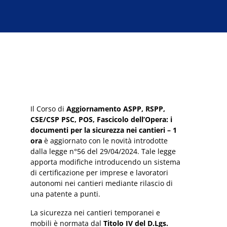
era:
è:
€80,00.
€30,00.
Il Corso di
Aggiornamento ASPP, RSPP,
CSE/CSP PSC, POS, Fascicolo dell’Opera: i
documenti per la sicurezza nei cantieri – 1
ora
è aggiornato con le novità introdotte
dalla legge n°56 del 29/04/2024. Tale legge
apporta modifiche introducendo un sistema
di certificazione per imprese e lavoratori
autonomi nei cantieri mediante rilascio di
una patente a punti.
La sicurezza nei cantieri temporanei e
mobili è normata dal
Titolo IV del D.Lgs.