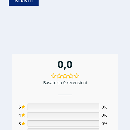
originale
attuale
ISCRIVITI
era:
è:
€80,00.
€30,00.
0,0
Basato su 0 recensioni
5
0%
4
0%
3
0%