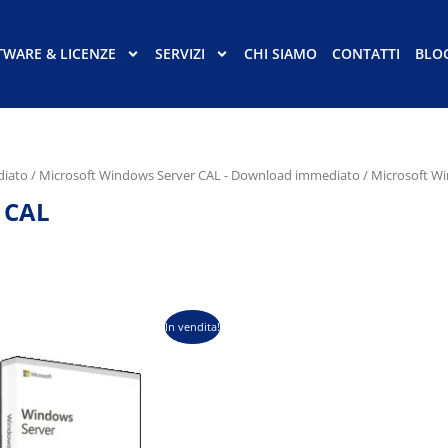
TWARE & LICENZE
SERVIZI
CHI SIAMO
CONTATTI
BLO
diato
/
Microsoft Windows Server CAL - Download immediato
/ Microsoft W
 CAL
Il
In vendita!
zzo
prezzo
ginale
attuale
:
è:
9,99.
€140,99.