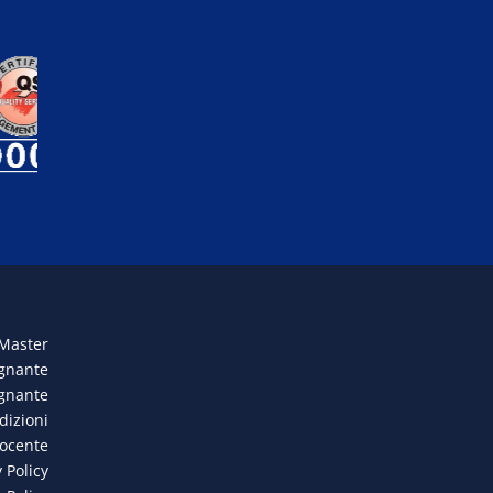
 Master
egnante
egnante
dizioni
docente
 Policy