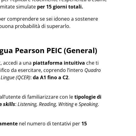
limitate simulate
per 15 giorni totali.
e per comprendere se sei idoneo a sostenere
n buona probabilità di superarlo.
ngua Pearson PEIC (General)
t, accedi a una
piattaforma intuitiva
che ti
fico da esercitare, coprendo l’intero
Quadro
 Lingue (QCER)
:
da A1 fino a C2
.
ll’utente di familiarizzare con le
tipologie di
le
skills
:
Listening, Reading, Writing
e
Speaking
.
tamente
nel numero di tentativi per
15