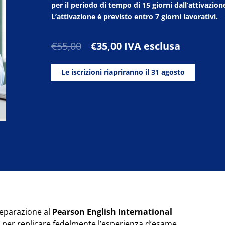
per il periodo di tempo di 15 giorni dall’attivazion
L’attivazione è previsto entro 7 giorni lavorativi.
Il
Il
€
55,00
€
35,00
IVA esclusa
prezzo
prezzo
originale
attuale
Le iscrizioni riapriranno il 31 agosto
era:
è:
€55,00.
€35,00.
reparazione al
Pearson English International
o per replicare fedelmente l’esperienza d’esame