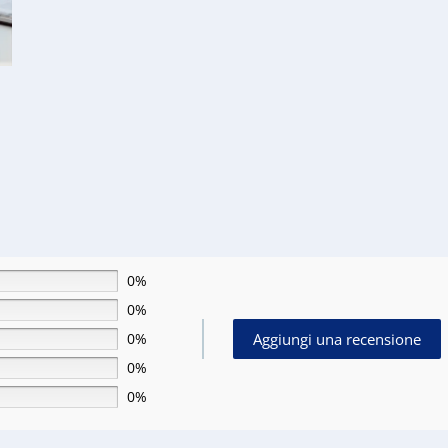
€55,00.
€35,00.
0%
0%
Aggiungi una recensione
0%
0%
0%