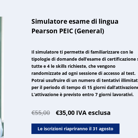
Simulatore esame di lingua
Pearson PEIC (General)
Il simulatore ti permette di familiarizzare con le
tipologie di domande dell’esame di certificazione 
tutte e 4 le skills richieste, che vengono
randomizzate ad ogni sessione di accesso al test.
Potrai usufruire di un numero di tentativi illimitat
per il periodo di tempo di 15 giorni dall’attivazion
L’attivazione è previsto entro 7 giorni lavorativi.
Il
Il
€
55,00
€
35,00
IVA esclusa
prezzo
prezzo
originale
attuale
Le iscrizioni riapriranno il 31 agosto
era:
è: