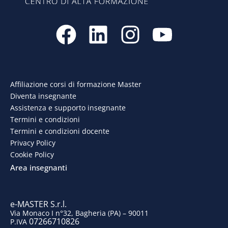
F
L
I
Y
a
i
n
o
c
n
s
u
e
k
t
t
Affiliazione corsi di formazione Master
Diventa insegnante
b
e
a
u
Assistenza e supporto insegnante
o
d
g
b
Termini e condizioni
Termini e condizioni docente
o
i
r
e
Privacy Policy
Cookie Policy
k
n
a
Area insegnanti
m
e-MASTER S.r.l.
Via Monaco I n°32, Bagheria (PA) – 90011
07266710826
P.IVA