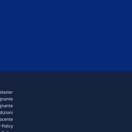
 Master
egnante
egnante
dizioni
docente
 Policy