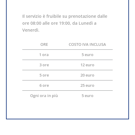
Il servizio è fruibile su prenotazione dalle
ore 08:00 alle ore 19:00, da Lunedì a
Venerdì.
ORE
COSTO IVA INCLUSA
1 ora
5 euro
3 ore
12 euro
5 ore
20 euro
6 ore
25 euro
Ogni ora in più
5 euro