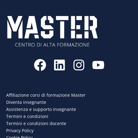
F
L
I
Y
a
i
n
o
c
n
s
u
e
k
t
t
Affiliazione corsi di formazione Master
Diventa insegnante
b
e
a
u
Assistenza e supporto insegnante
o
d
g
b
Termini e condizioni
Termini e condizioni docente
o
i
r
e
Privacy Policy
Cookie Policy