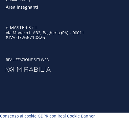
k
n
a
Area insegnanti
m
e-MASTER S.r.l.
Via Monaco I n°32, Bagheria (PA) – 90011
07266710826
P.IVA
REALIZZAZIONE SITI WEB
Consenso ai cookie GDPR con Real Cookie Banner