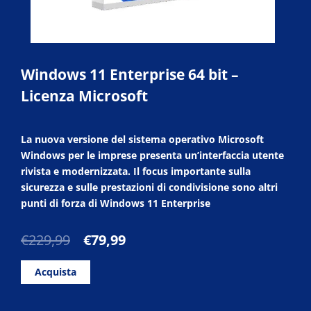
Windows 11 Enterprise 64 bit –
Licenza Microsoft
La nuova versione del sistema operativo Microsoft
Windows per le imprese presenta un’interfaccia utente
rivista e modernizzata. Il focus importante sulla
sicurezza e sulle prestazioni di condivisione sono altri
punti di forza di Windows 11 Enterprise
Il
Il
€
229,99
€
79,99
prezzo
prezzo
originale
attuale
Acquista
era:
è:
€229,99.
€79,99.