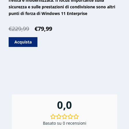
rivista e modernizzata. Il focus importante sulla
sicurezza e sulle prestazioni di condivisione sono altri
punti di forza di Windows 11 Enterprise
Il
Il
€
229,99
€
79,99
prezzo
prezzo
originale
attuale
Acquista
era:
è:
€229,99.
€79,99.
0,0
Basato su 0 recensioni