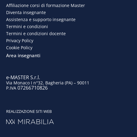
e
k
t
t
Affiliazione corsi di formazione Master
Diventa insegnante
b
e
a
u
Assistenza e supporto insegnante
o
d
g
b
Termini e condizioni
Termini e condizioni docente
o
i
r
e
Privacy Policy
Cookie Policy
k
n
a
Area insegnanti
m
e-MASTER S.r.l.
Via Monaco I n°32, Bagheria (PA) – 90011
07266710826
P.IVA
REALIZZAZIONE SITI WEB