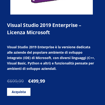
Visual Studio 2019 Enterprise –
Licenza Microsoft
Visual Studio 2019 Enterprise è la versione dedicata
alle aziende del popolare ambiente di sviluppo
integrato (IDE) di Microsoft, con diversi linguaggi (C++,
Visual Basic, Python e altri) e funzionalità pensate per
ambienti di sviluppo aziendali.
Il
Il
€
699,99
€
499,99
prezzo
prezzo
originale
attuale
Acquista
era:
è:
€699,99.
€499,99.