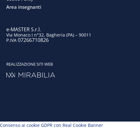
k
n
a
Area insegnanti
m
e-MASTER S.r.l.
Via Monaco I n°32, Bagheria (PA) – 90011
07266710826
P.IVA
REALIZZAZIONE SITI WEB
Consenso ai cookie GDPR con Real Cookie Banner