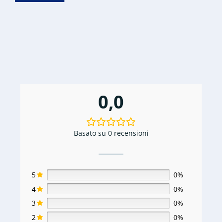
era:
è:
€699,99.
€499,99.
0,0
Basato su 0 recensioni
5
0%
4
0%
3
0%
2
0%