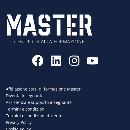
F
L
I
Y
a
i
n
o
c
n
s
u
e
k
t
t
Affiliazione corsi di formazione Master
Diventa insegnante
b
e
a
u
Assistenza e supporto insegnante
o
d
g
b
Termini e condizioni
Termini e condizioni docente
o
i
r
e
Privacy Policy
Cookie Policy