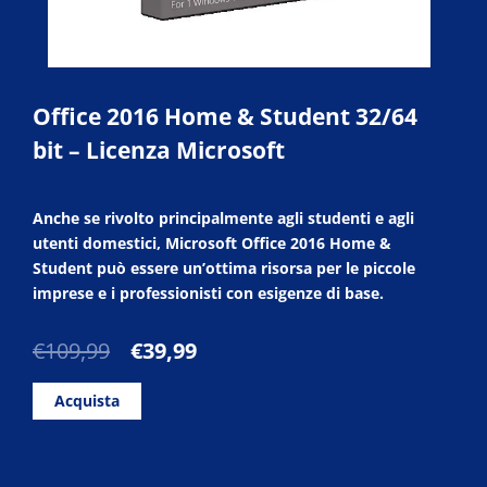
Office 2016 Home & Student 32/64
bit – Licenza Microsoft
Anche se rivolto principalmente agli studenti e agli
utenti domestici, Microsoft Office 2016 Home &
Student può essere un’ottima risorsa per le piccole
imprese e i professionisti con esigenze di base.
Il
Il
€
109,99
€
39,99
prezzo
prezzo
originale
attuale
Acquista
era:
è:
€109,99.
€39,99.