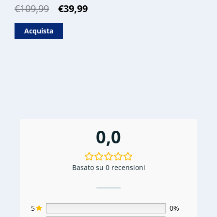
Il
Il
€
109,99
€
39,99
prezzo
prezzo
originale
attuale
Acquista
era:
è:
€109,99.
€39,99.
0,0
Basato su 0 recensioni
5
0%