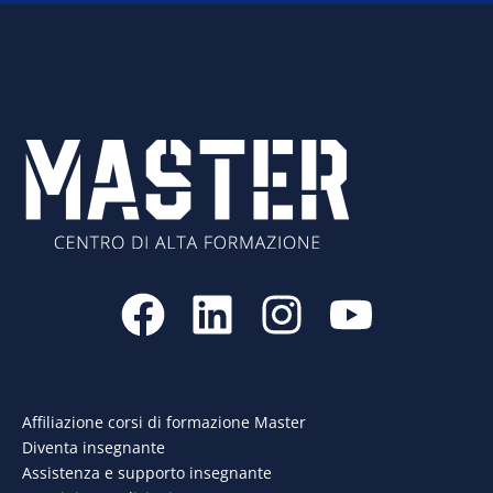
F
L
I
Y
a
i
n
o
c
n
s
u
e
k
t
t
Affiliazione corsi di formazione Master
Diventa insegnante
b
e
a
u
Assistenza e supporto insegnante