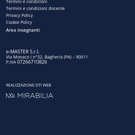
o
d
g
b
Termini e condizioni
Termini e condizioni docente
o
i
r
e
Privacy Policy
Cookie Policy
k
n
a
Area insegnanti
m
e-MASTER S.r.l.
Via Monaco I n°32, Bagheria (PA) – 90011
07266710826
P.IVA
REALIZZAZIONE SITI WEB