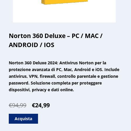
Norton 360 Deluxe – PC / MAC /
ANDROID / IOS
Norton 360 Deluxe 2024: Antivirus Norton per la
protezione avanzata di PC, Mac, Android e iOS. Include
antivirus, VPN, firewall, controllo parentale e gestione
password. Soluzione completa per proteggere
dispositivi, privacy e dati online.
Il
Il
€
94,99
€
24,99
prezzo
prezzo
originale
attuale
Acquista
era:
è: