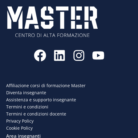
F
L
I
Y
a
i
n
o
c
n
s
u
e
k
t
t
Affiliazione corsi di formazione Master
Diventa insegnante
b
e
a
u
Assistenza e supporto insegnante
o
d
g
b
Termini e condizioni
Termini e condizioni docente
o
i
r
e
Privacy Policy
Cookie Policy
k
n
a
Area insegnanti