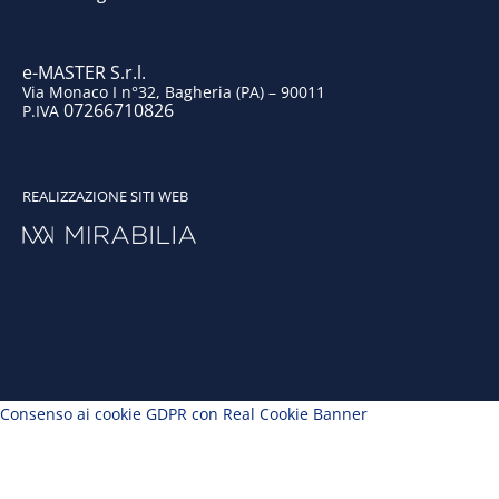
m
e-MASTER S.r.l.
Via Monaco I n°32, Bagheria (PA) – 90011
07266710826
P.IVA
REALIZZAZIONE SITI WEB
Consenso ai cookie GDPR con Real Cookie Banner