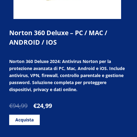
Norton 360 Deluxe – PC / MAC /
ANDROID / IOS
Norton 360 Deluxe 2024: Antivirus Norton per la
protezione avanzata di PC, Mac, Android e iOS. Include
antivirus, VPN, firewall, controllo parentale e gestione
password. Soluzione completa per proteggere
dispositivi, privacy e dati online.
Il
Il
€
94,99
€
24,99
prezzo
prezzo
originale
attuale
Acquista
era:
è:
€94,99.
€24,99.