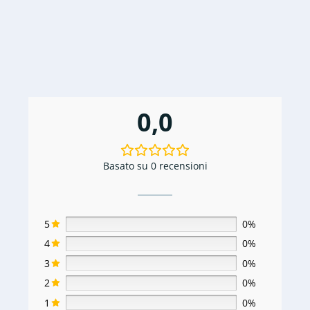
€94,99.
€24,99.
0,0
Basato su 0 recensioni
5
0%
4
0%
3
0%
2
0%
1
0%