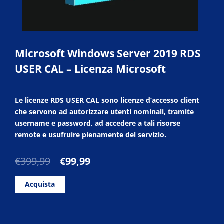
Microsoft Windows Server 2019 RDS
USER CAL – Licenza Microsoft
Le licenze RDS USER CAL sono licenze d’accesso client
che servono ad autorizzare utenti nominali, tramite
username e password, ad accedere a tali risorse
remote e usufruire pienamente del servizio.
Il
Il
€
399,99
€
99,99
prezzo
prezzo
originale
attuale
Acquista
era:
è:
€399,99.
€99,99.