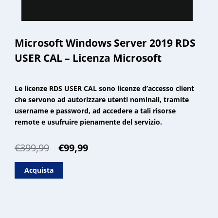
Microsoft Windows Server 2019 RDS
USER CAL – Licenza Microsoft
Le licenze RDS USER CAL sono licenze d’accesso client
che servono ad autorizzare utenti nominali, tramite
username e password, ad accedere a tali risorse
remote e usufruire pienamente del servizio.
Il
Il
€
399,99
€
99,99
prezzo
prezzo
originale
attuale
Acquista
era:
è:
€399,99.
€99,99.