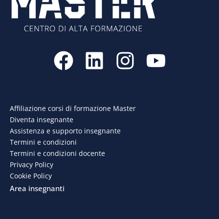
F
L
I
Y
a
i
n
o
c
n
s
u
e
k
t
t
Affiliazione corsi di formazione Master
Diventa insegnante
b
e
a
u
Assistenza e supporto insegnante
o
d
g
b
Termini e condizioni
Termini e condizioni docente
o
i
r
e
Privacy Policy
Cookie Policy
k
n
a
Area insegnanti
m