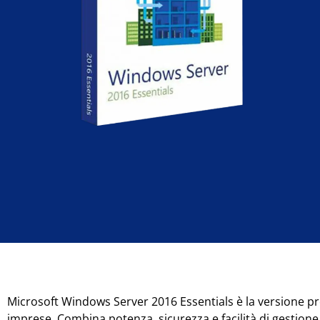
Microsoft Windows Server 2016 Essentials è la versione p
imprese. Combina potenza, sicurezza e facilità di gestion