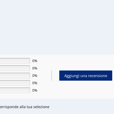
0%
0%
Aggiungi una recensione
0%
0%
0%
rrisponde alla tua selezione