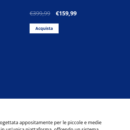
Il
Il
€
399,99
€
159,99
prezzo
prezzo
originale
attuale
Acquista
era:
è:
€399,99.
€159,99.
rogettata appositamente per le piccole e medie
e in un’unica piattaforma, offrendo un sistema