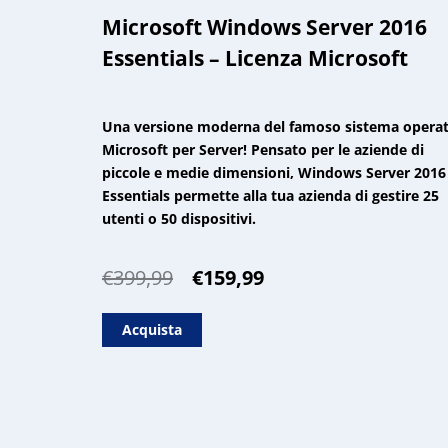
Microsoft Windows Server 2016
Essentials – Licenza Microsoft
Una versione moderna del famoso sistema operat
Microsoft per Server! Pensato per le aziende di
piccole e medie dimensioni, Windows Server 2016
Essentials permette alla tua azienda di gestire 25
utenti o 50 dispositivi.
Il
Il
€
399,99
€
159,99
prezzo
prezzo
originale
attuale
Acquista
era:
è:
€399,99.
€159,99.