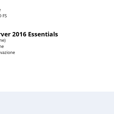
e
D FS
ver 2016 Essentials
one)
one
tivazione