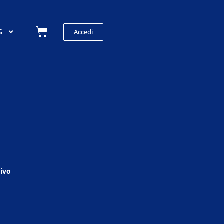
Carrello
G
Accedi
ivo