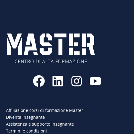
F
L
I
Y
a
i
n
o
c
n
s
u
e
k
t
t
Affiliazione corsi di formazione Master
Diventa insegnante
b
e
a
u
Assistenza e supporto insegnante
Termini e condizioni