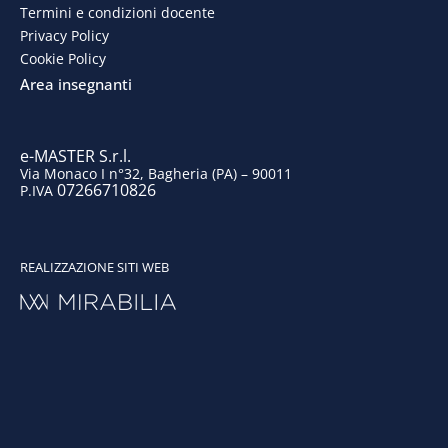
o
d
g
b
Termini e condizioni docente
o
i
r
e
Privacy Policy
Cookie Policy
k
n
a
Area insegnanti
m
e-MASTER S.r.l.
Via Monaco I n°32, Bagheria (PA) – 90011
07266710826
P.IVA
REALIZZAZIONE SITI WEB