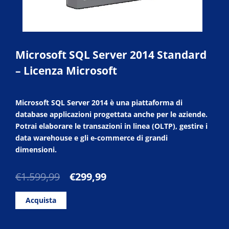
Microsoft SQL Server 2014 Standard
– Licenza Microsoft
Microsoft SQL Server 2014 è una piattaforma di
database applicazioni progettata anche per le aziende.
Potrai elaborare le transazioni in linea (OLTP), gestire i
data warehouse e gli e-commerce di grandi
dimensioni.
Il
Il
€
1.599,99
€
299,99
prezzo
prezzo
originale
attuale
Acquista
era:
è:
€1.599,99.
€299,99.