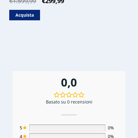
Il
Il
€
1.599,99
€
299,99
prezzo
prezzo
originale
attuale
Acquista
era:
è:
€1.599,99.
€299,99.
0,0
Basato su 0 recensioni
5
0%
4
0%