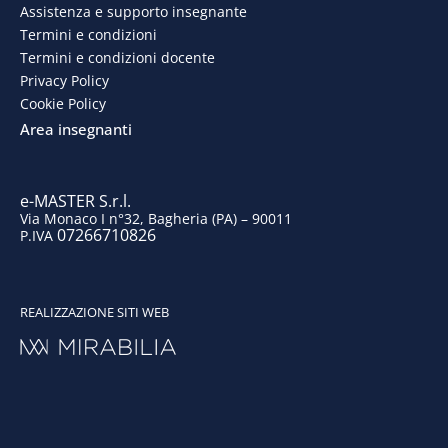
b
e
a
u
Assistenza e supporto insegnante
o
d
g
b
Termini e condizioni
Termini e condizioni docente
o
i
r
e
Privacy Policy
Cookie Policy
k
n
a
Area insegnanti
m
e-MASTER S.r.l.
Via Monaco I n°32, Bagheria (PA) – 90011
07266710826
P.IVA
REALIZZAZIONE SITI WEB