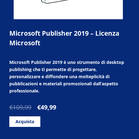
Microsoft Publisher 2019 – Licenza
Microsoft
Microsoft Publisher 2019 è uno strumento di desktop
publishing che ti permette di progettare,
personalizzare e diffondere una molteplicità di
pubblicazioni e materiali promozionali dall’aspetto
professionale.
Il
Il
€
109,99
€
49,99
prezzo
prezzo
originale
attuale
Acquista
era:
è:
€109,99.
€49,99.