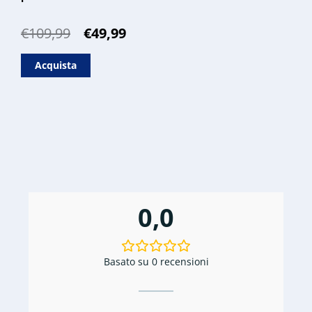
Il
Il
€
109,99
€
49,99
prezzo
prezzo
originale
attuale
Acquista
era:
è:
€109,99.
€49,99.
0,0
Basato su 0 recensioni