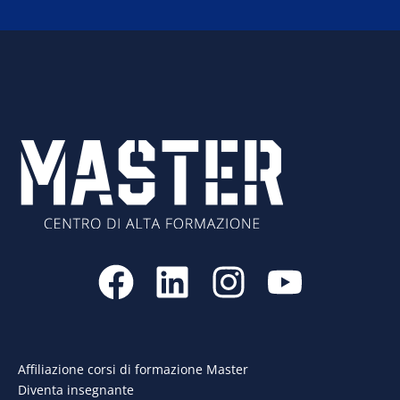
F
L
I
Y
a
i
n
o
c
n
s
u
e
k
t
t
Affiliazione corsi di formazione Master
Diventa insegnante