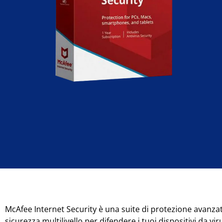
McAfee Internet Security è una suite di protezione avanzat
sicurezza multilivello per difendere i tuoi dispositivi da 