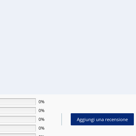
€24,99.
€14,99.
0%
0%
Aggiungi una recensione
0%
0%