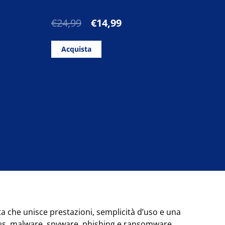
Il
Il
€
24,99
€
14,99
prezzo
prezzo
originale
attuale
Acquista
era:
è:
€24,99.
€14,99.
a che unisce prestazioni, semplicità d’uso e una
virus, malware, spyware, phishing e ransomware.