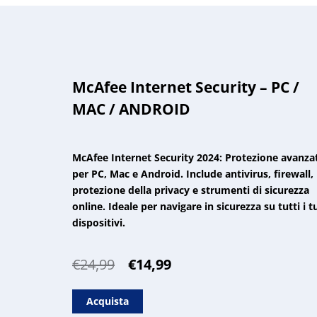
McAfee Internet Security – PC /
MAC / ANDROID
McAfee Internet Security 2024: Protezione avanza
per PC, Mac e Android. Include antivirus, firewall,
protezione della privacy e strumenti di sicurezza
online. Ideale per navigare in sicurezza su tutti i t
dispositivi.
Il
Il
€
24,99
€
14,99
prezzo
prezzo
originale
attuale
Acquista
era:
è: