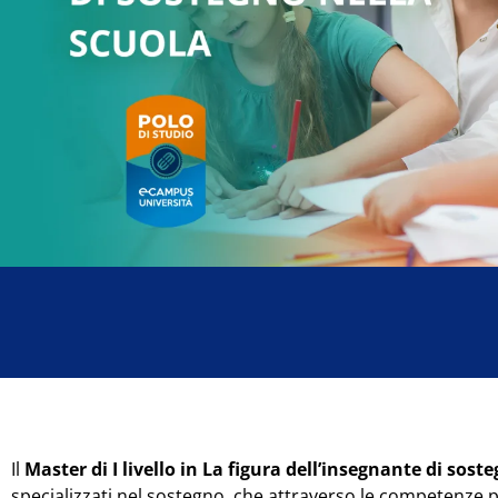
Il
Master di I livello in La figura dell’insegnante di sos
specializzati nel sostegno, che attraverso le competenze 