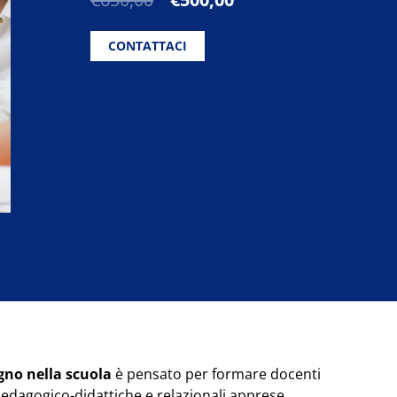
prezzo
prezzo
originale
attuale
CONTATTACI
era:
è:
€650,00.
€500,00.
tegno nella scuola
è pensato per formare docenti
pedagogico-didattiche e relazionali apprese