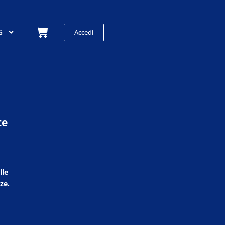
Carrello
G
Accedi
te
lle
ze.