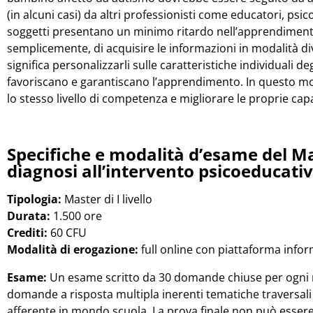
(in alcuni casi) da altri professionisti come educatori, psi
soggetti presentano un minimo ritardo nell’apprendimento
semplicemente, di acquisire le informazioni in modalità div
significa personalizzarli sulle caratteristiche individuali de
favoriscano e garantiscano l’apprendimento. In questo 
lo stesso livello di competenza e migliorare le proprie ca
Specifiche e modalità d’esame del Ma
diagnosi all’intervento psicoeducati
Tipologia:
Master di I livello
Durata:
1.500 ore
Crediti:
60 CFU
Modalità di erogazione:
full online con piattaforma infor
Esame:
Un esame scritto da 30 domande chiuse per ogni m
domande a risposta multipla inerenti tematiche traversal
afferente in mondo scuola. La prova finale non può essere