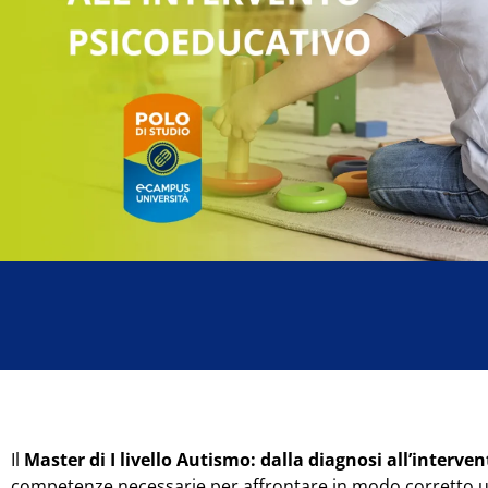
Il
Master di I livello Autismo: dalla diagnosi all’interv
competenze necessarie per affrontare in modo corretto u