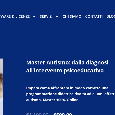
TWARE & LICENZE
SERVIZI
CHI SIAMO
CONTATTI
BLO
Master Autismo: dalla diagnosi
all’intervento psicoeducativo
Impara come affrontare in modo corretto una
programmazione didattica rivolta ad alunni affett
autismo. Master 100% Online.
Il
Il
€
1.100,00
€
500,00