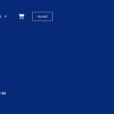
Carrello
G
Accedi
i da