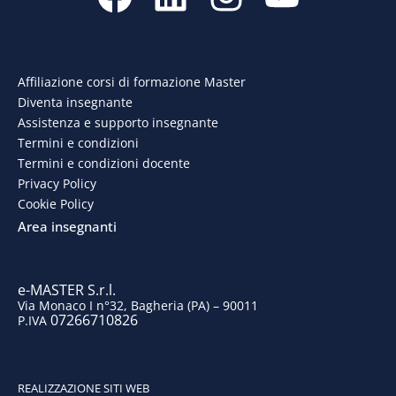
a
i
n
o
c
n
s
u
e
k
t
t
Affiliazione corsi di formazione Master
Diventa insegnante
b
e
a
u
Assistenza e supporto insegnante
o
d
g
b
Termini e condizioni
Termini e condizioni docente
o
i
r
e
Privacy Policy
Cookie Policy
k
n
a
Area insegnanti
m
e-MASTER S.r.l.
Via Monaco I n°32, Bagheria (PA) – 90011
07266710826
P.IVA
REALIZZAZIONE SITI WEB