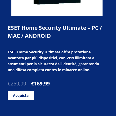
ESET Home Security Ultimate – PC /
MAC / ANDROID
ESET Home Security Ultimate offre protezione
avanzata per più dispositivi, con VPN illimitata e
strumenti per la sicurezza dell’identità, garantendo
una difesa completa contro le minacce online.
Il
Il
€
259,99
€
169,99
prezzo
prezzo
originale
attuale
Acquista
era:
è:
€259,99.
€169,99.