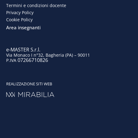
o
d
g
b
Termini e condizioni docente
o
i
r
e
Privacy Policy
Cookie Policy
k
n
a
Area insegnanti
m
e-MASTER S.r.l.
Via Monaco I n°32, Bagheria (PA) – 90011
07266710826
P.IVA
REALIZZAZIONE SITI WEB