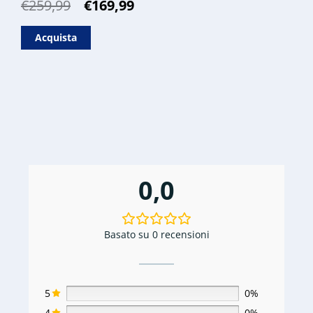
Il
Il
€
259,99
€
169,99
prezzo
prezzo
originale
attuale
Acquista
era:
è:
€259,99.
€169,99.
0,0
Basato su 0 recensioni
5
0%
4
0%