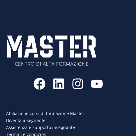
F
L
I
Y
a
i
n
o
c
n
s
u
e
k
t
t
Affiliazione corsi di formazione Master
Diventa insegnante
b
e
a
u
Assistenza e supporto insegnante
Termini e condizioni