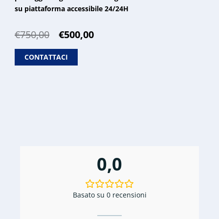
su piattaforma accessibile 24/24H
Il
Il
€
750,00
€
500,00
prezzo
prezzo
originale
attuale
CONTATTACI
era:
è:
€750,00.
€500,00.
0,0
Basato su 0 recensioni