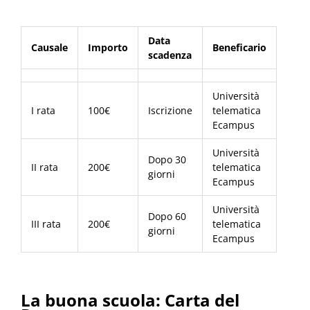
Data
Causale
Importo
Beneficario
scadenza
Università
I rata
100€
Iscrizione
telematica
Ecampus
Università
Dopo 30
II rata
200€
telematica
giorni
Ecampus
Università
Dopo 60
III rata
200€
telematica
giorni
Ecampus
La buona scuola: Carta del