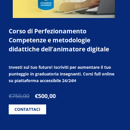
Corso di Perfezionamento
Competenze e metodologie
didattiche dell’animatore digitale
Investi sul tuo futuro! Iscriviti per aumentare il tuo
punteggio in graduatoria insegnanti. Corsi full online
su piattaforma accessibile 24/24H
Il
Il
€
750,00
€
500,00
prezzo
prezzo
originale
attuale
CONTATTACI
era:
è:
€750,00.
€500,00.