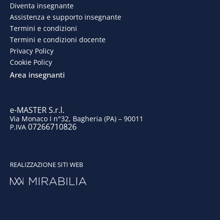
Diventa insegnante
b
e
a
u
Assistenza e supporto insegnante
o
d
g
b
Termini e condizioni
Termini e condizioni docente
o
i
r
e
Privacy Policy
Cookie Policy
k
n
a
Area insegnanti
m
e-MASTER S.r.l.
Via Monaco I n°32, Bagheria (PA) – 90011
07266710826
P.IVA
REALIZZAZIONE SITI WEB