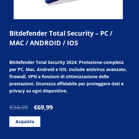
Bitdefender Total Security – PC /
MAC / ANDROID / IOS
Bitdefender Total Security 2024: Protezione completa
per PC, Mac, Android e iOS. Include antivirus avanzato,
firewall, VPN e funzioni di ottimizzazione delle
prestazioni. Sicurezza affidabile per proteggere dati e
privacy su ogni dispositivo.
Il
Il
€
94,99
€
69,99
prezzo
prezzo
originale
attuale
Acquista
era:
è:
€94,99.
€69,99.