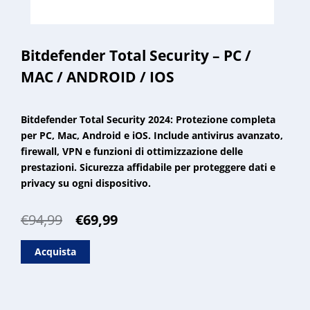
Bitdefender Total Security – PC /
MAC / ANDROID / IOS
Bitdefender Total Security 2024: Protezione completa
per PC, Mac, Android e iOS. Include antivirus avanzato,
firewall, VPN e funzioni di ottimizzazione delle
prestazioni. Sicurezza affidabile per proteggere dati e
privacy su ogni dispositivo.
Il
Il
€
94,99
€
69,99
prezzo
prezzo
originale
attuale
Acquista
era:
è:
€94,99.
€69,99.