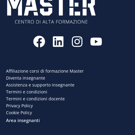
F
L
I
Y
a
i
n
o
c
n
s
u
e
k
t
t
Affiliazione corsi di formazione Master
Diventa insegnante
b
e
a
u
Assistenza e supporto insegnante
o
d
g
b
Termini e condizioni
Termini e condizioni docente
o
i
r
e
Privacy Policy
Cookie Policy
k
n
a
Area insegnanti
m