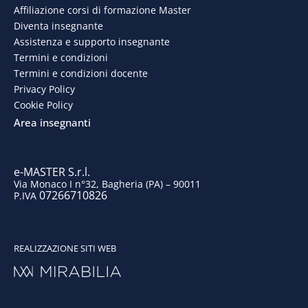
e
k
t
t
Affiliazione corsi di formazione Master
Diventa insegnante
b
e
a
u
Assistenza e supporto insegnante
o
d
g
b
Termini e condizioni
Termini e condizioni docente
o
i
r
e
Privacy Policy
Cookie Policy
k
n
a
Area insegnanti
m
e-MASTER S.r.l.
Via Monaco I n°32, Bagheria (PA) – 90011
07266710826
P.IVA
REALIZZAZIONE SITI WEB