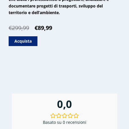
documentare progetti di trasporti, sviluppo del
territorio e dell’ambiente.
Il
Il
€
299,99
€
89,99
prezzo
prezzo
originale
attuale
Acquista
era:
è:
€299,99.
€89,99.
0,0
Basato su 0 recensioni