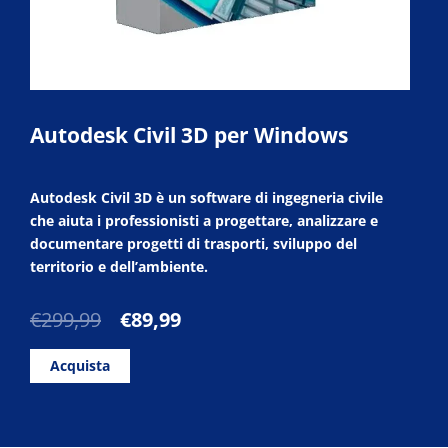
Autodesk Civil 3D per Windows
Autodesk Civil 3D è un software di ingegneria civile
che aiuta i professionisti a progettare, analizzare e
documentare progetti di trasporti, sviluppo del
territorio e dell’ambiente.
Il
Il
€
299,99
€
89,99
prezzo
prezzo
originale
attuale
Acquista
era:
è:
€299,99.
€89,99.