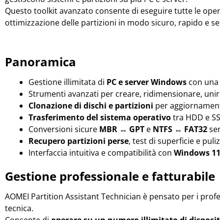
Questo toolkit avanzato consente di eseguire tutte le ope
ottimizzazione delle partizioni in modo sicuro, rapido e se
Panoramica
Gestione illimitata di
PC e server Windows
con una 
Strumenti avanzati per creare, ridimensionare, unire,
Clonazione di dischi e partizioni
per aggiornamenti
Trasferimento del sistema operativo
tra HDD e S
Conversioni sicure
MBR ↔ GPT
e
NTFS ↔ FAT32
sen
Recupero partizioni perse
, test di superficie e puli
Interfaccia intuitiva e compatibilità con
Windows 11,
Gestione professionale e fatturabile
AOMEI Partition Assistant Technician è pensato per i profes
tecnica.
Consente di
operare su un numero illimitato di disposit