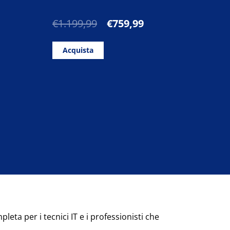
Il
Il
€
1.199,99
€
759,99
prezzo
prezzo
originale
attuale
Acquista
era:
è:
€1.199,99.
€759,99.
leta per i tecnici IT e i professionisti che