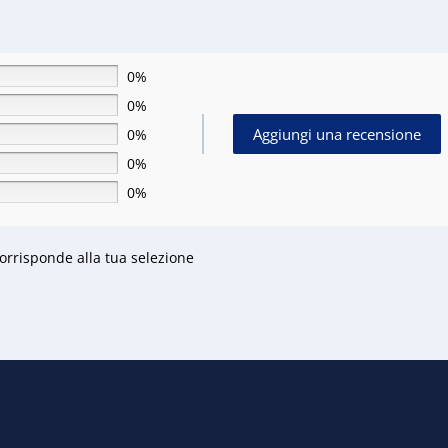
0%
0%
Aggiungi una recensione
0%
0%
0%
rrisponde alla tua selezione