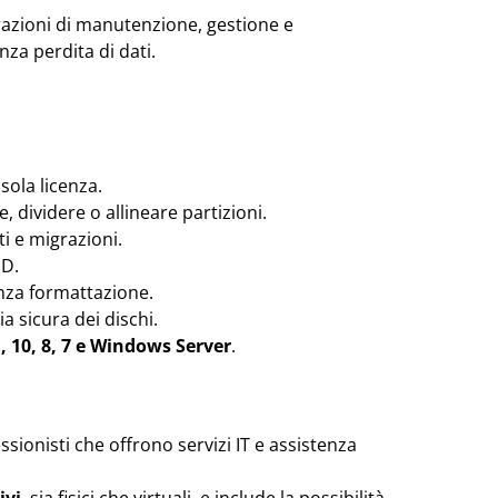
razioni di manutenzione, gestione e
nza perdita di dati.
sola licenza.
 dividere o allineare partizioni.
 e migrazioni.
SD.
za formattazione.
zia sicura dei dischi.
 10, 8, 7 e Windows Server
.
sionisti che offrono servizi IT e assistenza
ivi
, sia fisici che virtuali, e include la possibilità