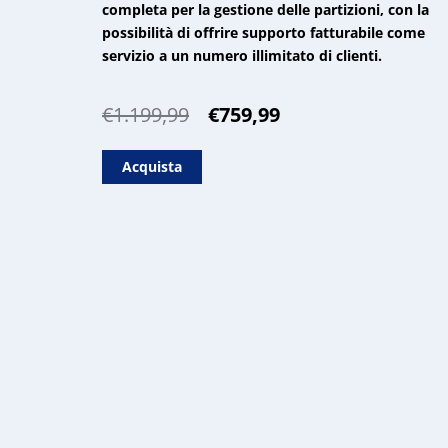
completa per la gestione delle partizioni, con la
possibilità di offrire supporto fatturabile come
servizio a un numero illimitato di clienti.
Il
Il
€
1.199,99
€
759,99
prezzo
prezzo
originale
attuale
Acquista
era:
è:
€1.199,99.
€759,99.