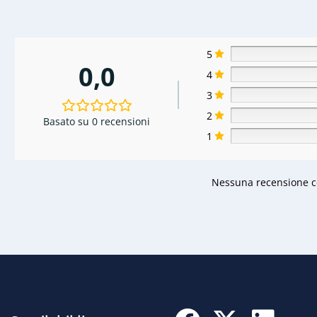
5
0,0
4
3
2
Basato su 0 recensioni
1
Nessuna recensione co