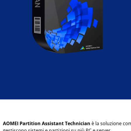
AOMEI Partition Assistant Technician
è la soluzione comp
gestiscono sistemi e partizioni su più PC e server.