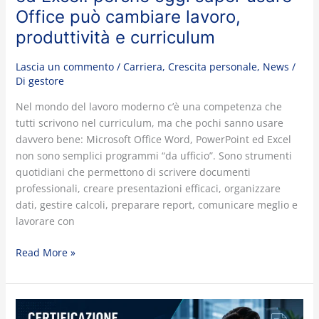
lavoro,
Office può cambiare lavoro,
produttività
produttività e curriculum
e
curriculum
Lascia un commento
/
Carriera
,
Crescita personale
,
News
/
Di
gestore
Nel mondo del lavoro moderno c’è una competenza che
tutti scrivono nel curriculum, ma che pochi sanno usare
davvero bene: Microsoft Office Word, PowerPoint ed Excel
non sono semplici programmi “da ufficio”. Sono strumenti
quotidiani che permettono di scrivere documenti
professionali, creare presentazioni efficaci, organizzare
dati, gestire calcoli, preparare report, comunicare meglio e
lavorare con
Read More »
Certificazione