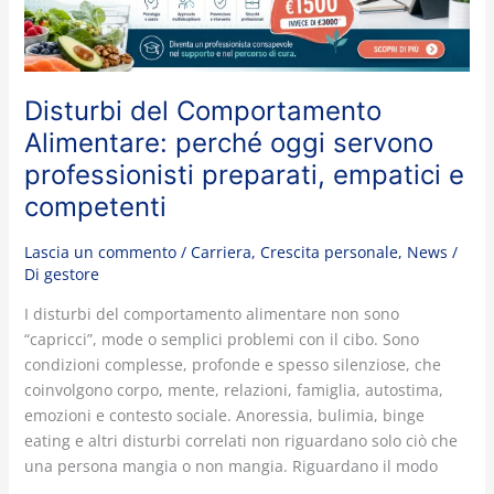
professionisti
preparati,
empatici
e
Disturbi del Comportamento
competenti
Alimentare: perché oggi servono
professionisti preparati, empatici e
competenti
Lascia un commento
/
Carriera
,
Crescita personale
,
News
/
Di
gestore
I disturbi del comportamento alimentare non sono
“capricci”, mode o semplici problemi con il cibo. Sono
condizioni complesse, profonde e spesso silenziose, che
coinvolgono corpo, mente, relazioni, famiglia, autostima,
emozioni e contesto sociale. Anoressia, bulimia, binge
eating e altri disturbi correlati non riguardano solo ciò che
una persona mangia o non mangia. Riguardano il modo