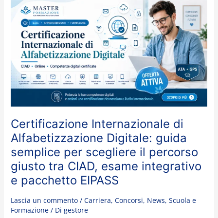
Certificazione
Internazionale
di
Alfabetizzazione
Digitale:
guida
semplice
per
scegliere
il
percorso
Certificazione Internazionale di
giusto
Alfabetizzazione Digitale: guida
tra
CIAD,
semplice per scegliere il percorso
esame
giusto tra CIAD, esame integrativo
integrativo
e pacchetto EIPASS
e
pacchetto
Lascia un commento
/
Carriera
,
Concorsi
,
News
,
Scuola e
EIPASS
Formazione
/ Di
gestore