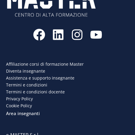
F
L
I
Y
a
i
n
o
c
n
s
u
e
k
t
t
Affiliazione corsi di formazione Master
Diventa insegnante
b
e
a
u
Assistenza e supporto insegnante
o
d
g
b
Termini e condizioni
Termini e condizioni docente
o
i
r
e
Privacy Policy
Cookie Policy
k
n
a
Area insegnanti
m