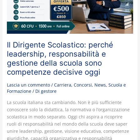
responsabilità
e
gestione
della
scuola
sono
Il Dirigente Scolastico: perché
competenze
decisive
leadership, responsabilità e
oggi
gestione della scuola sono
competenze decisive oggi
Lascia un commento
/
Carriera
,
Concorsi
,
News
,
Scuola e
Formazione
/ Di
gestore
La scuola italiana sta cambiando. Non è più sufficiente
conoscere solo la didattica, la normativa o l’organizzazione
scolastica in modo separato. Oggi chi aspira a ricoprire
ruoli di responsabilità nel mondo della scuola deve saper
unire leadership, gestione, visione educativa, competenze
giuridiche, capacità organizzativa e responsabilità