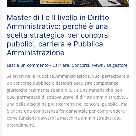
perché
è
Master di I e II livello in Diritto
una
scelta
Amministrativo: perché è una
strategica
scelta strategica per concorsi
per
pubblici, carriera e Pubblica
concorsi
Amministrazione
pubblici,
carriera
Lascia un commento
/
Carriera
,
Concorsi
,
News
/ Di
gestore
e
Pubblica
Se lavori nella Pubblica Amministrazione, vuoi partecipare a
Amministrazione
un concorso pubblico o desideri acquisire competenze
giuridiche realmente spendibili, c’è una materia che non
puoi permetterti di sottovalutare: il diritto amministrativo. È
una delle discipline più ricorrenti nei concorsi pubblici, ma
è anche una competenza fondamentale per comprendere
come funziona davvero la macchina amministrativa: atti,
procedimenti,