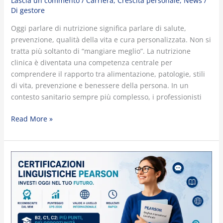
Lascia un commento
/
Carriera
,
Crescita personale
,
News
/
competenze
Di
gestore
sanitarie
più
Oggi parlare di nutrizione significa parlare di salute,
strategiche
prevenzione, qualità della vita e cura personalizzata. Non si
tratta più soltanto di “mangiare meglio”. La nutrizione
clinica è diventata una competenza centrale per
comprendere il rapporto tra alimentazione, patologie, stili
di vita, prevenzione e benessere della persona. In un
contesto sanitario sempre più complesso, i professionisti
Read More »
Certificazioni
Linguistiche
Pearson
2026:
perché
oggi