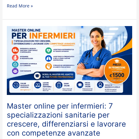
Read More »
Master
online
per
infermieri:
7
specializzazioni
sanitarie
per
crescere,
differenziarsi
e
Master online per infermieri: 7
lavorare
specializzazioni sanitarie per
con
competenze
crescere, differenziarsi e lavorare
avanzate
con competenze avanzate