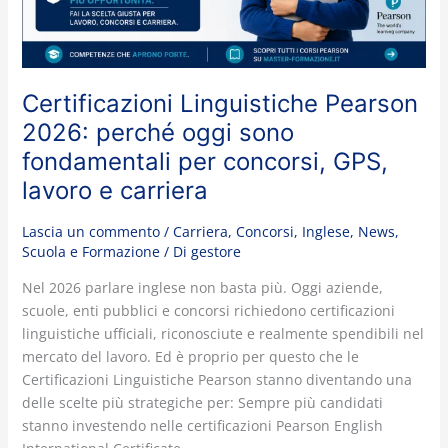
sono
fondamentali
per
concorsi,
GPS,
Certificazioni Linguistiche Pearson
lavoro
2026: perché oggi sono
e
fondamentali per concorsi, GPS,
carriera
lavoro e carriera
Lascia un commento
/
Carriera
,
Concorsi
,
Inglese
,
News
,
Scuola e Formazione
/ Di
gestore
Nel 2026 parlare inglese non basta più. Oggi aziende,
scuole, enti pubblici e concorsi richiedono certificazioni
linguistiche ufficiali, riconosciute e realmente spendibili nel
mercato del lavoro. Ed è proprio per questo che le
Certificazioni Linguistiche Pearson stanno diventando una
delle scelte più strategiche per: Sempre più candidati
stanno investendo nelle certificazioni Pearson English