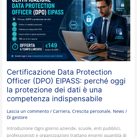
Data
Protection
Officer
(DPO)
EIPASS:
perché
oggi
la
protezione
dei
Certificazione Data Protection
dati
è
Officer (DPO) EIPASS: perché oggi
una
la protezione dei dati è una
competenza
competenza indispensabile
indispensabile
Lascia un commento
/
Carriera
,
Crescita personale
,
News
/
Di
gestore
Introduzione Ogni giorno aziende, scuole, enti pubblici,
professionisti e organizzazioni trattano enormi quantità di