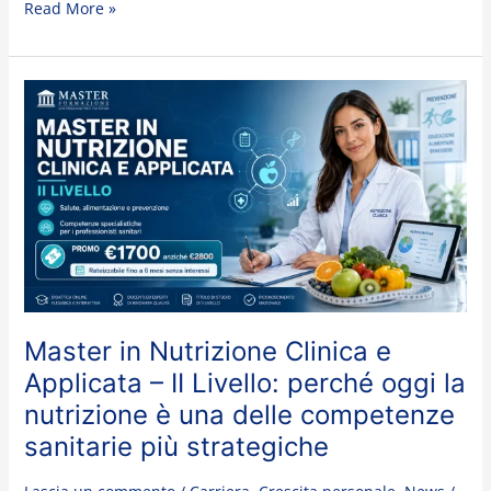
Read More »
Master
in
Nutrizione
Clinica
e
Applicata
–
II
Livello:
perché
oggi
Master in Nutrizione Clinica e
la
Applicata – II Livello: perché oggi la
nutrizione
nutrizione è una delle competenze
è
sanitarie più strategiche
una
delle