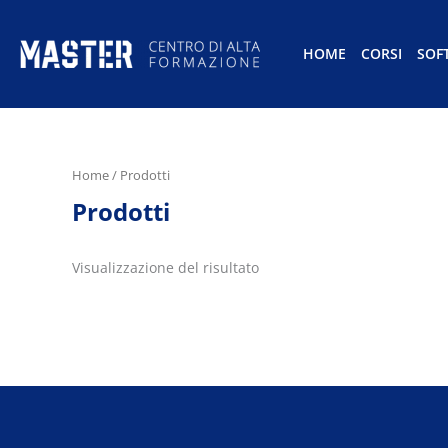
HOME
CORSI
SOF
Home
/ Prodotti
Prodotti
Visualizzazione del risultato