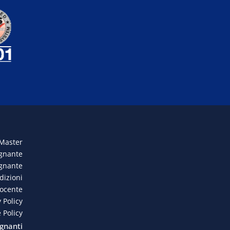
 Master
egnante
egnante
dizioni
docente
 Policy
 Policy
gnanti