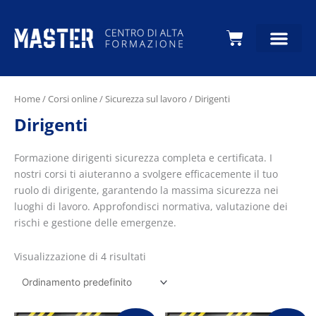
Carrello
Home
/
Corsi online
/
Sicurezza sul lavoro
/ Dirigenti
Dirigenti
Formazione dirigenti sicurezza completa e certificata. I
nostri corsi ti aiuteranno a svolgere efficacemente il tuo
ruolo di dirigente, garantendo la massima sicurezza nei
luoghi di lavoro. Approfondisci normativa, valutazione dei
rischi e gestione delle emergenze.
Visualizzazione di 4 risultati