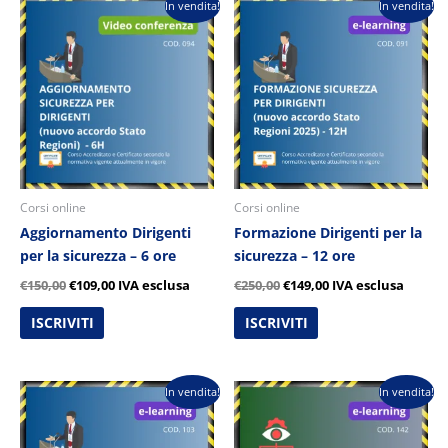
Il
Il
Il
Il
In vendita!
In vendita!
prezzo
prezzo
prezzo
prezzo
originale
attuale
originale
attuale
era:
è:
era:
è:
€150,00.
€109,00.
€250,00.
€149,00.
Corsi online
Corsi online
Aggiornamento Dirigenti
Formazione Dirigenti per la
per la sicurezza – 6 ore
sicurezza – 12 ore
€
150,00
€
109,00
IVA esclusa
€
250,00
€
149,00
IVA esclusa
ISCRIVITI
ISCRIVITI
Il
Il
Il
Il
In vendita!
In vendita!
prezzo
prezzo
prezzo
prezzo
originale
attuale
originale
attuale
era:
è:
era:
è: