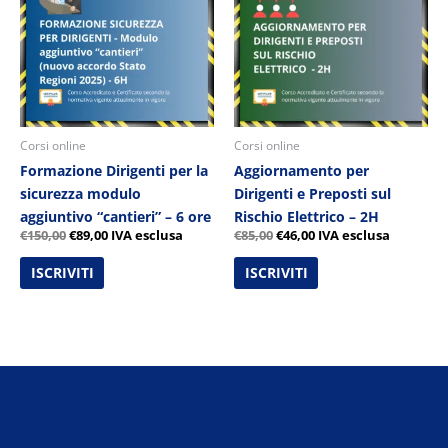
€150,00.
€89,00.
€85,00.
€46,00.
Corsi online
Corsi online
Formazione Dirigenti per la
Aggiornamento per
sicurezza modulo
Dirigenti e Preposti sul
aggiuntivo “cantieri” – 6 ore
Rischio Elettrico – 2H
€
150,00
€
89,00
IVA esclusa
€
85,00
€
46,00
IVA esclusa
ISCRIVITI
ISCRIVITI