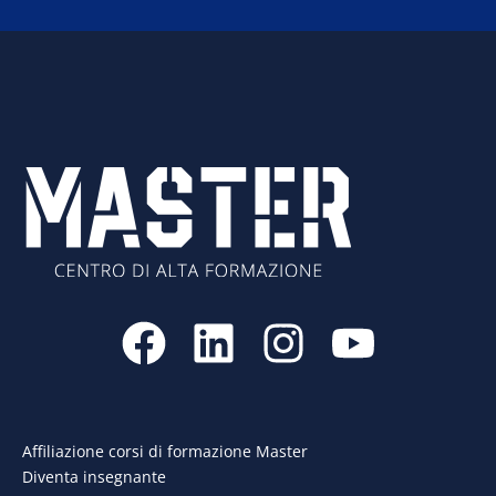
F
L
I
Y
a
i
n
o
c
n
s
u
e
k
t
t
Affiliazione corsi di formazione Master
Diventa insegnante