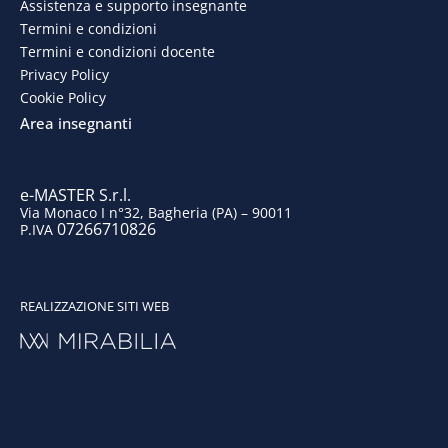
b
e
a
u
Assistenza e supporto insegnante
o
d
g
b
Termini e condizioni
Termini e condizioni docente
o
i
r
e
Privacy Policy
Cookie Policy
k
n
a
Area insegnanti
m
e-MASTER S.r.l.
Via Monaco I n°32, Bagheria (PA) – 90011
07266710826
P.IVA
REALIZZAZIONE SITI WEB