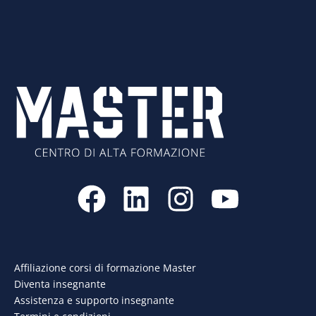
F
L
I
Y
a
i
n
o
c
n
s
u
e
k
t
t
Affiliazione corsi di formazione Master
Diventa insegnante
b
e
a
u
Assistenza e supporto insegnante