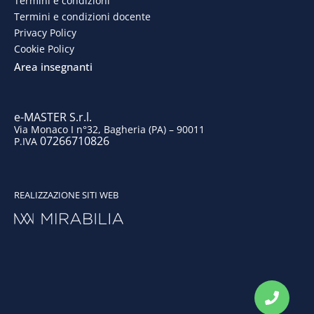
o
d
g
b
Termini e condizioni
Termini e condizioni docente
o
i
r
e
Privacy Policy
Cookie Policy
k
n
a
Area insegnanti
m
e-MASTER S.r.l.
Via Monaco I n°32, Bagheria (PA) – 90011
07266710826
P.IVA
REALIZZAZIONE SITI WEB