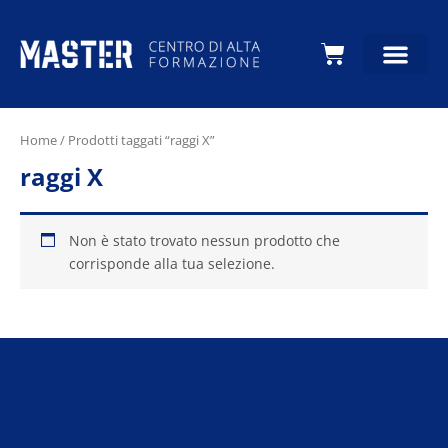
Carrello
Home
/ Prodotti taggati “raggi X”
raggi X
Non è stato trovato nessun prodotto che
corrisponde alla tua selezione.