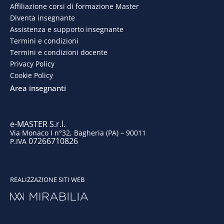
e
k
t
t
Affiliazione corsi di formazione Master
Diventa insegnante
b
e
a
u
Assistenza e supporto insegnante
o
d
g
b
Termini e condizioni
Termini e condizioni docente
o
i
r
e
Privacy Policy
Cookie Policy
k
n
a
Area insegnanti
m
e-MASTER S.r.l.
Via Monaco I n°32, Bagheria (PA) – 90011
07266710826
P.IVA
REALIZZAZIONE SITI WEB