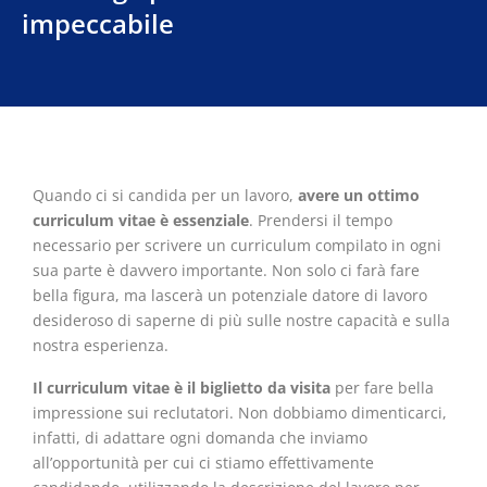
impeccabile
Quando ci si candida per un lavoro,
avere un ottimo
curriculum vitae è essenziale
. Prendersi il tempo
necessario per scrivere un curriculum compilato in ogni
sua parte è davvero importante. Non solo ci farà fare
bella figura, ma lascerà un potenziale datore di lavoro
desideroso di saperne di più sulle nostre capacità e sulla
nostra esperienza.
Il curriculum vitae è il biglietto da visita
per fare bella
impressione sui reclutatori. Non dobbiamo dimenticarci,
infatti, di adattare ogni domanda che inviamo
all’opportunità per cui ci stiamo effettivamente