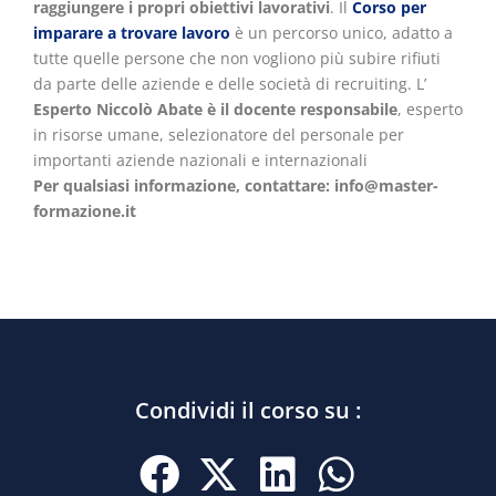
raggiungere i propri obiettivi lavorativi
. Il
Corso per
imparare a trovare lavoro
è un percorso unico, adatto a
tutte quelle persone che non vogliono più subire rifiuti
da parte delle aziende e delle società di recruiting. L’
Esperto Niccolò Abate è il docente responsabile
, esperto
in risorse umane, selezionatore del personale per
importanti aziende nazionali e internazionali
Per qualsiasi informazione, contattare: info@master-
formazione.it
Condividi il corso su :