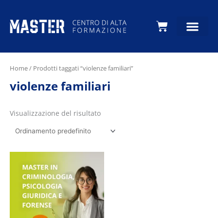
Carrello
Home
/ Prodotti taggati “violenze familiari”
violenze familiari
Visualizzazione del risultato