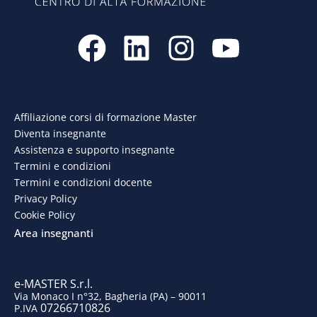
F
L
I
Y
a
i
n
o
c
n
s
u
e
k
t
t
Affiliazione corsi di formazione Master
Diventa insegnante
b
e
a
u
Assistenza e supporto insegnante
o
d
g
b
Termini e condizioni
Termini e condizioni docente
o
i
r
e
Privacy Policy
Cookie Policy
k
n
a
Area insegnanti
m
e-MASTER S.r.l.
Via Monaco I n°32, Bagheria (PA) – 90011
07266710826
P.IVA