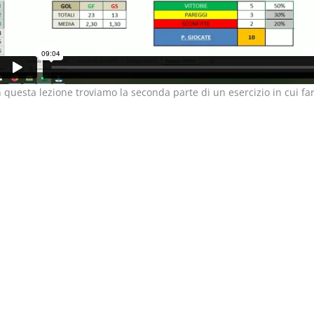
n questa lezione troviamo la seconda parte di un esercizio in cui f