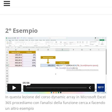
2° Esempio
In questa lezione del corso dynamic array in Microsoft Excel
365 procediamo con l’analisi della funzione cerca.x facendo
un altro esempio